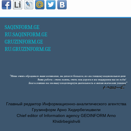
SAQINFORM.GE
RU.SAQINFORM.GE
GRUZINFORM.GE
RU.GRUZINFORM.GE
Главный редактор Информационно-аналитического агентства
Грузинформ Арно Хидирбегишвили
Chief editor of Information agency GEOINFORM Arno
Khidirbegishvili