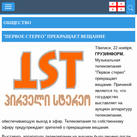
Toggle
navigation
ОБЩЕСТВО
"ПЕРВОЕ СТЕРЕО" ПРЕКРАЩАЕТ ВЕЩАНИЕ
Тбилиси, 22 ноября,
ГРУЗИНФОРМ.
Музыкальная
телекомпания
"Первое стерео"
прекращает
вещание. Причиной
является то, что
государство
выставляет на
аукцион аппаратуру
телекомпании,
обеспечивающую выход в эфир. Телекомпания по собственному
эфиру предупреждает зрителей о прекращении вещания.
Выставить аппаратуру телекомпании на аукцион было решено после