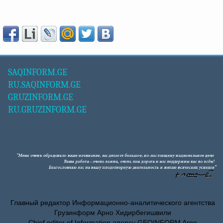
SAQINFORM.GE
RU.SAQINFORM.GE
GRUZINFORM.GE
RU.GRUZINFORM.GE
Главный редактор Информационно-аналитического агентства
Грузинформ Арно Хидирбегишвили
Chief editor of Information agency GEOINFORM Arno