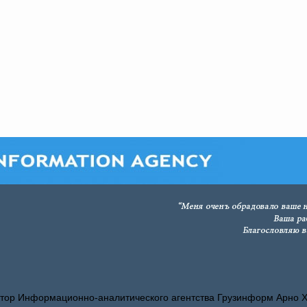
тор Информационно-аналитического агентства Грузинформ Арно 