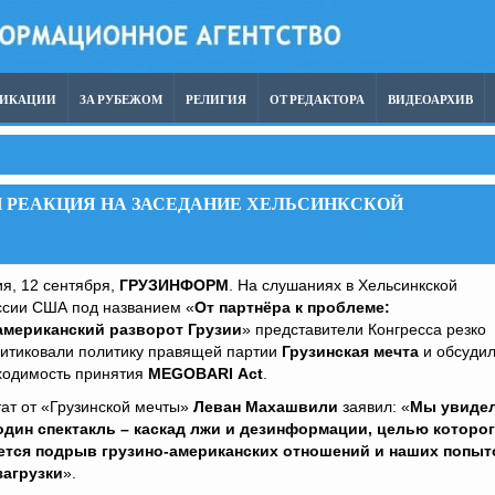
ЛИКАЦИИ
ЗА РУБЕЖОМ
РЕЛИГИЯ
ОТ РЕДАКТОРА
ВИДЕОАРХИВ
И РЕАКЦИЯ НА ЗАСЕДАНИЕ ХЕЛЬСИНКСКОЙ
я, 12 сентября,
ГРУЗИНФОРМ
. На слушаниях в Хельсинкской
ссии США под названием «
От партнёра к проблеме:
американский разворот Грузии
» представители Конгресса резко
ритиковали политику правящей партии
Грузинская мечта
и обсуди
ходимость принятия
MEGOBARI
Act
.
ат от «Грузинской мечты»
Леван Махашвили
заявил: «
Мы увиде
один спектакль – каскад лжи и дезинформации, целью которо
ется подрыв грузино-американских отношений и наших попыт
загрузки
».