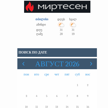
თბილისი
დღეს
ხვალ
ამინდი
დღე
31
31
ღამე
20
19
ПОИСК ПО ДАТЕ
АВГУСТ 2026
пон
вто
сре
чет
пят
суб
вос
1
2
3
4
5
6
7
8
9
10
11
12
13
14
15
16