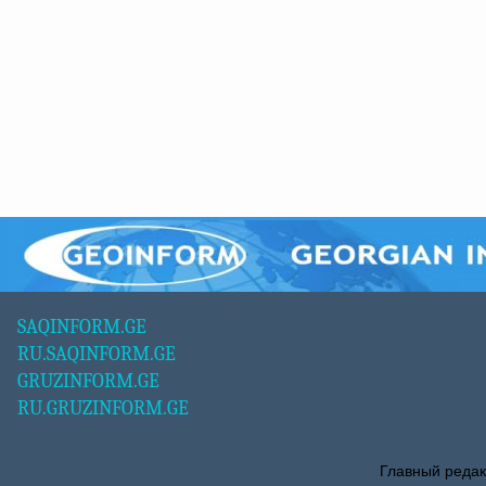
SAQINFORM.GE
RU.SAQINFORM.GE
GRUZINFORM.GE
RU.GRUZINFORM.GE
Главный редак