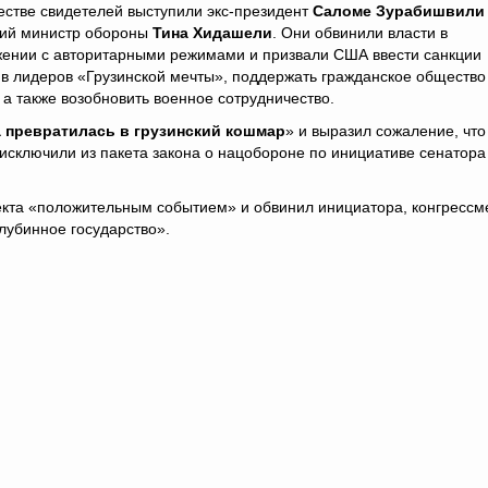
естве свидетелей выступили экс-президент
Саломе Зурабишвили
ий министр обороны
Тина Хидашели
. Они обвинили власти в
жении с авторитарными режимами и призвали США ввести санкции
в лидеров «Грузинской мечты», поддержать гражданское общество
а также возобновить военное сотрудничество.
а превратилась в грузинский кошмар
» и выразил сожаление, что
сключили из пакета закона о нацобороне по инициативе сенатора
екта «положительным событием» и обвинил инициатора, конгрессм
лубинное государство».