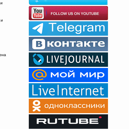
и
 и
ена