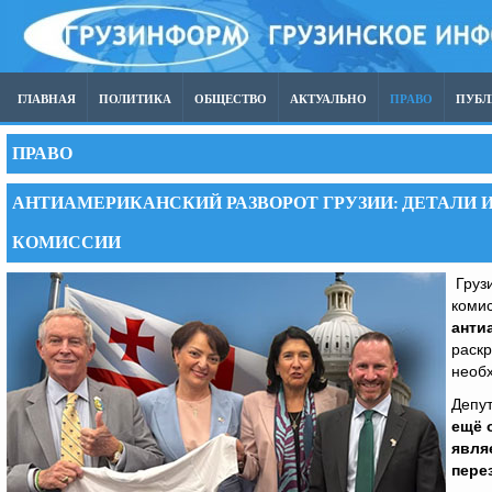
ГЛАВНАЯ
ПОЛИТИКА
ОБЩЕСТВО
АКТУАЛЬНО
ПРАВО
ПУБ
ПРАВО
АНТИАМЕРИКАНСКИЙ РАЗВОРОТ ГРУЗИИ: ДЕТАЛИ 
КОМИССИИ
Грузи
коми
анти
раск
необ
Депут
ещё 
явля
пере