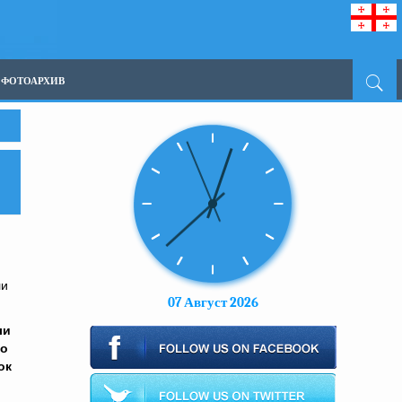
ФОТОАРХИВ
ли
07 Август 2026
ли
го
ок