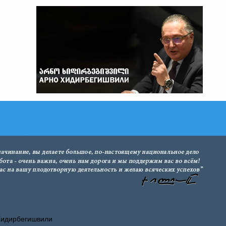
Хидирбегишвили