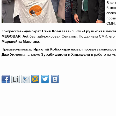
В кач
бывш
сбли
проти
СМИ, 
Конгрессмен-демократ
Стив Коэн
заявил, что «
Грузинская мечт
MEGOBARI
Act
был заблокирован Сенатом. По данным СМИ, его и
Марквейна Маллина
.
Премьер-министр
Ираклий Кобахидзе
назвал провал законопро
Джо Уилсона
, а также
Зурабишвили
и
Хидашели
в работе на «г