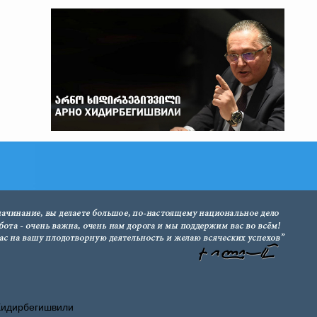
Хидирбегишвили