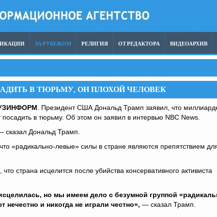
ЛИКАЦИИ
ЗА РУБЕЖОМ
РЕЛИГИЯ
ОТ РЕДАКТОРА
ВИДЕОАРХИВ
АДИТЬ В ТЮРЬМУ, ОН ПЛОХОЙ ЧЕЛОВЕК
УЗИНФОРМ
. Президент США Дональд Трамп заявил, что миллиард
посадить в тюрьму. Об этом он заявил в интервью NBC News.
 сказал Дональд Трамп.
 что «радикально-левые» силы в стране являются препятствием дл
 что страна исцелится после убийства консервативного активиста
 исцелилась, но мы имеем дело с безумной группой «радикаль
т нечестно и никогда не играли честно»,
— сказал Трамп.