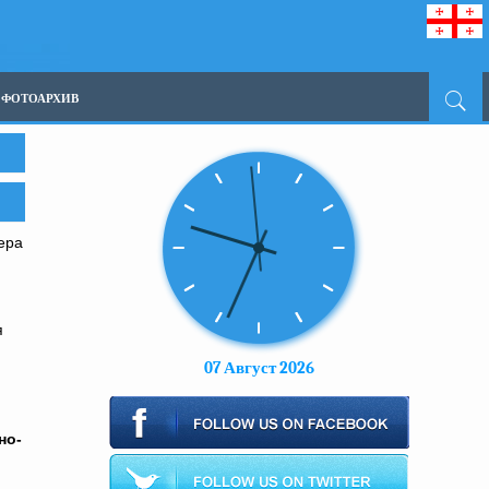
ФОТОАРХИВ
ера
я
07 Август 2026
но-