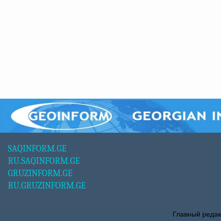
SAQINFORM.GE
RU.SAQINFORM.GE
GRUZINFORM.GE
RU.GRUZINFORM.GE
Главный редак