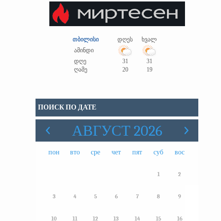
თბილისი
დღეს
ხვალ
ამინდი
დღე
31
31
ღამე
20
19
ПОИСК ПО ДАТЕ
АВГУСТ 2026
пон
вто
сре
чет
пят
суб
вос
1
2
3
4
5
6
7
8
9
10
11
12
13
14
15
16