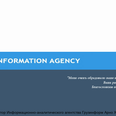
тор Информационно-аналитического агентства Грузинформ Арно 