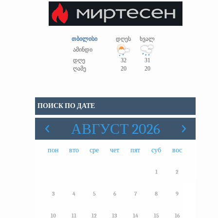
თბილისი
დღეს
ხვალ
ამინდი
დღე
32
31
ღამე
20
20
ПОИСК ПО ДАТЕ
АВГУСТ 2026
пон
вто
сре
чет
пят
суб
вос
1
2
3
4
5
6
7
8
9
10
11
12
13
14
15
16