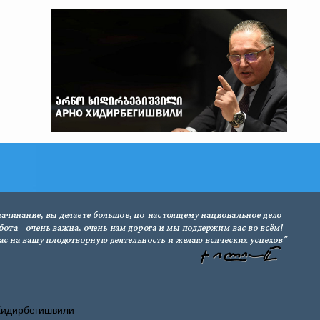
Хидирбегишвили