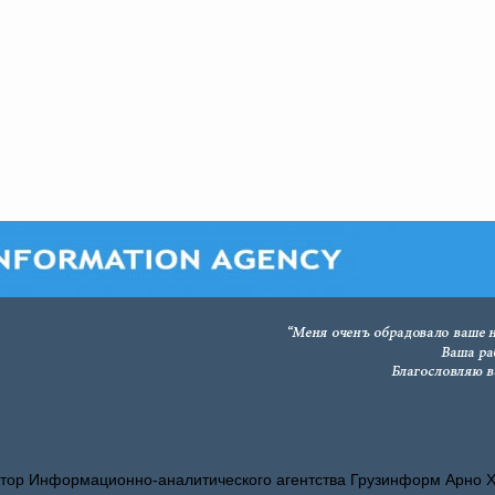
тор Информационно-аналитического агентства Грузинформ Арно 