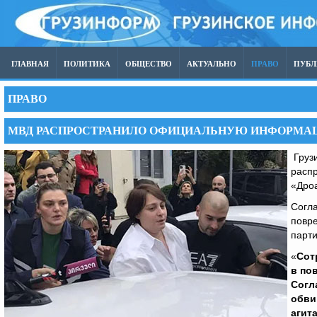
ГЛАВНАЯ
ПОЛИТИКА
ОБЩЕСТВО
АКТУАЛЬНО
ПРАВО
ПУБ
ПРАВО
МВД РАСПРОСТРАНИЛО ОФИЦИАЛЬНУЮ ИНФОРМАЦ
Грузи
расп
«Дро
Согла
повр
парти
«
Сот
в по
Согл
обви
агит