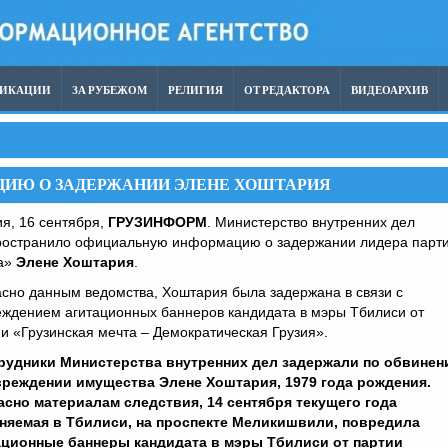
ЛИКАЦИИ
ЗА РУБЕЖОМ
РЕЛИГИЯ
ОТ РЕДАКТОРА
ВИДЕОАРХИВ
ИЮ О ЗАДЕРЖАНИИ ЭЛЕНЕ ХОШТАРИЯ
я, 16 сентября,
ГРУЗИНФОРМ
. Министерство внутренних дел
ространило официальную информацию о задержании лидера парт
а»
Элене Хоштария
.
сно данным ведомства, Хоштария была задержана в связи с
еждением агитационных баннеров кандидата в мэры Тбилиси от
и «Грузинская мечта – Демократическая Грузия».
рудники Министерства внутренних дел задержали по обвине
вреждении имущества Элене Хоштария, 1979 года рождения.
асно материалам следствия, 14 сентября текущего года
няемая в Тбилиси, на проспекте Меликишвили, повредила
ационные баннеры кандидата в мэры Тбилиси от партии