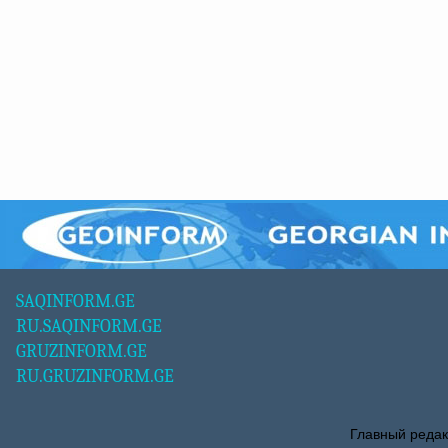
SAQINFORM.GE
RU.SAQINFORM.GE
GRUZINFORM.GE
RU.GRUZINFORM.GE
Главный редак