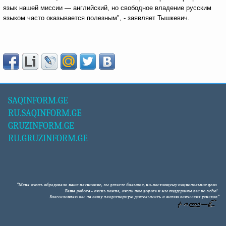
язык нашей миссии — английский, но свободное владение русским
языком часто оказывается полезным", - заявляет Тышкевич.
SAQINFORM.GE
RU.SAQINFORM.GE
GRUZINFORM.GE
RU.GRUZINFORM.GE