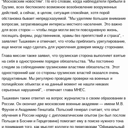
"Московским новостям". По его словам, когда наблюдатели прибыли в
Грузию, всех беспокоило возможное возобновление вооруженных
действий, а сейчас, в целом, ситуация спокойная, хотя порой
обстановка бывает непредсказуемой. "Мы уделяем большое внимание
вопросам, затрагивающим интересы местного населения. Это важно
для всех сторон — чтобы люди могли вести повседневную жизнь,
посещать фермы, родственников, храмы без препятствий и страха", -
заявляет Тышкевич и отмечает, что чтобы приблизить урегулирование,
еще многое надо сделать для укрепления доверия между сторонами.
Глава миссии также заявил, что грузинская сторона выполняет взятые
на себя в одностроннем порядке обязательства. "Мы постоянно
следим за соблюдением грузинскими властями обязательств. Этот
односторонний шаг со стороны грузинских властей оказался очень
продуктивным. Мы регулярно проводим проверки на военных и
полицейских объектах и на данный момент не нашли никаких
серьезных нарушений", - отмечает глава МНЕС.
Тышкевич также ответил на вопрос журналиста о своем образовании в
России. Он окончил две московские военные академии — имени М.В.
Фрунзе и Академию Генштаба. Польский генерал считает, что опыт
обучения в России наряду с дипломатическим опытом (он был послом
Польши в Боснии и Герцеговине) помогает ему в поиске нужного тона
и понимания того, как мыслят коллеги по переговорам "Официальный