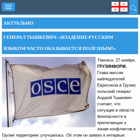
Toggle
navigation
АКТУАЛЬНО
ГЕНЕРАЛ ТЫШКЕВИЧ: «ВЛАДЕНИЕ РУССКИМ
ЯЗЫКОМ ЧАСТО ОКАЗЫВАЕТСЯ ПОЛЕЗНЫМ!»
Тбилиси, 27 ноября,
ГРУЗИНФОРМ.
Глава миссии
наблюдателей
Евросоюза в Грузии,
польский генерал
Анджей Тышкевич
считает, что
ситуация в области
безопасности в
прилегающих к
зонам конфликтов в
Грузии территориях улучшилась. Об этом он заявил в интервью