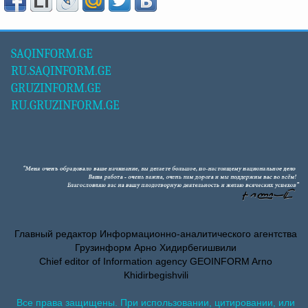
SAQINFORM.GE
RU.SAQINFORM.GE
GRUZINFORM.GE
RU.GRUZINFORM.GE
Главный редактор Информационно-аналитического агентства
Грузинформ Арно Хидирбегишвили
Chief editor of Information agency GEOINFORM Arno
Khidirbegishvili
Все права защищены. При использовании, цитировании, или