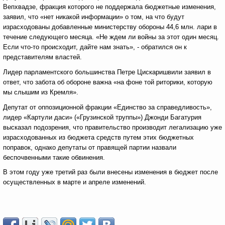
Вепхвадзе, фракция которого не поддержала бюджетные изменения,
заявил, что «нет никакой информации» о том, на что будут
израсходованы добавленные министерству обороны 44,6 млн. лари в
течение следующего месяца. «Не ждем ли войны за этот один месяц.
Если что-то происходит, дайте нам знать», - обратился он к
представителям властей.
Лидер парламентского большинства Петре Цискаришвили заявил в
ответ, что забота об обороне важна «на фоне той риторики, которую
мы слышим из Кремля».
Депутат от оппозиционной фракции «Единство за справедливость»,
лидер «Картули даси» («Грузинской труппы») Джонди Багатурия
высказал подозрения, что правительство производит легализацию уже
израсходованных из бюджета средств путем этих бюджетных
поправок, однако депутаты от правящей партии назвали
беспочвенными такие обвинения.
В этом году уже третий раз были внесены изменения в бюджет после
осуществленных в марте и апреле изменений.