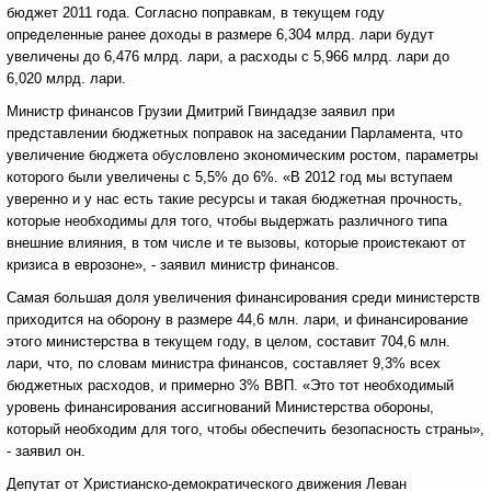
бюджет 2011 года. Согласно поправкам, в текущем году
определенные ранее доходы в размере 6,304 млрд. лари будут
увеличены до 6,476 млрд. лари, а расходы с 5,966 млрд. лари до
6,020 млрд. лари.
Министр финансов Грузии Дмитрий Гвиндадзе заявил при
представлении бюджетных поправок на заседании Парламента, что
увеличение бюджета обусловлено экономическим ростом, параметры
которого были увеличены с 5,5% до 6%. «В 2012 год мы вступаем
уверенно и у нас есть такие ресурсы и такая бюджетная прочность,
которые необходимы для того, чтобы выдержать различного типа
внешние влияния, в том числе и те вызовы, которые проистекают от
кризиса в еврозоне», - заявил министр финансов.
Самая большая доля увеличения финансирования среди министерств
приходится на оборону в размере 44,6 млн. лари, и финансирование
этого министерства в текущем году, в целом, составит 704,6 млн.
лари, что, по словам министра финансов, составляет 9,3% всех
бюджетных расходов, и примерно 3% ВВП. «Это тот необходимый
уровень финансирования ассигнований Министерства обороны,
который необходим для того, чтобы обеспечить безопасность страны»,
- заявил он.
Депутат от Христианско-демократического движения Леван