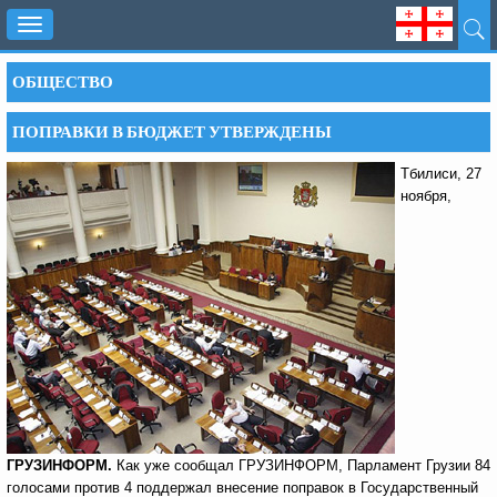
Toggle
navigation
ОБЩЕСТВО
ПОПРАВКИ В БЮДЖЕТ УТВЕРЖДЕНЫ
Тбилиси, 27
ноября,
ГРУЗИНФОРМ.
Как уже сообщал ГРУЗИНФОРМ, Парламент Грузии 84
голосами против 4 поддержал внесение поправок в Государственный