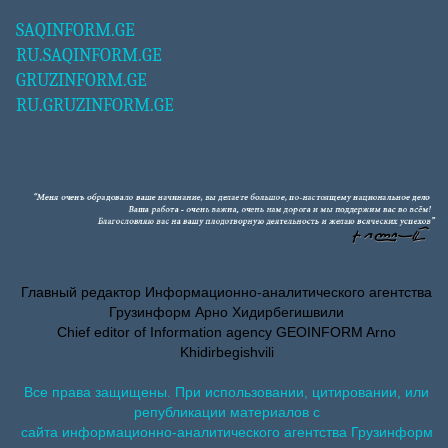
SAQINFORM.GE
RU.SAQINFORM.GE
GRUZINFORM.GE
RU.GRUZINFORM.GE
Главный редактор Информационно-аналитического агентства
Грузинформ Арно Хидирбегишвили
Chief editor of Information agency GEOINFORM Arno
Khidirbegishvili
Все права защищены. При использовании, цитировании, или
републикации материалов с
сайта информационно-аналитического агентства Грузинформ