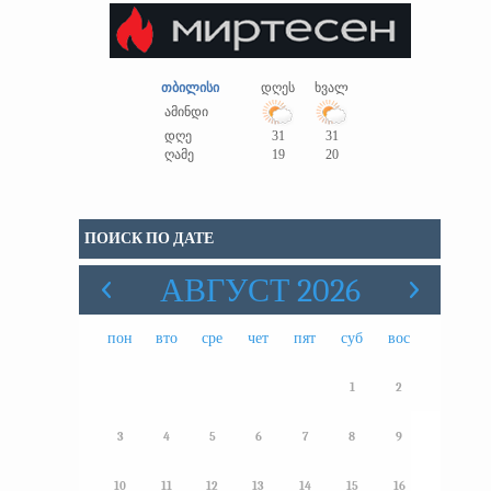
თბილისი
დღეს
ხვალ
ამინდი
დღე
31
31
ღამე
19
20
ПОИСК ПО ДАТЕ
АВГУСТ 2026
пон
вто
сре
чет
пят
суб
вос
1
2
3
4
5
6
7
8
9
10
11
12
13
14
15
16