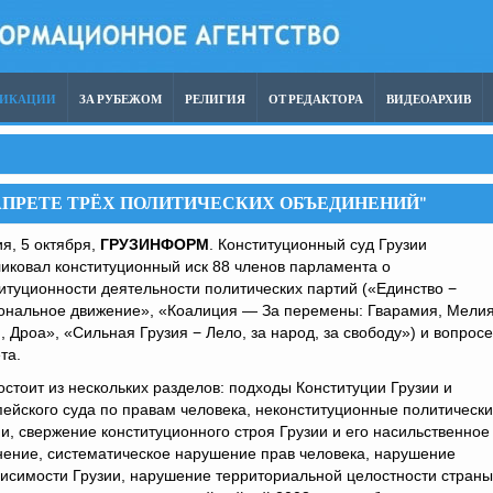
ЛИКАЦИИ
ЗА РУБЕЖОМ
РЕЛИГИЯ
ОТ РЕДАКТОРА
ВИДЕОАРХИВ
АПРЕТЕ ТРЁХ ПОЛИТИЧЕСКИХ ОБЪЕДИНЕНИЙ"
я, 5 октября,
ГРУЗИНФОРМ
. Конституционный суд Грузии
иковал конституционный иск 88 членов парламента о
итуционности деятельности политических партий («Единство −
ональное движение», «Коалиция — За перемены: Гварамия, Мелия
, Дроа», «Сильная Грузия − Лело, за народ, за свободу») и вопросе
та.
остоит из нескольких разделов: подходы Конституции Грузии и
ейского суда по правам человека, неконституционные политическ
и, свержение конституционного строя Грузии и его насильственное
ение, систематическое нарушение прав человека, нарушение
исимости Грузии, нарушение территориальной целостности страны