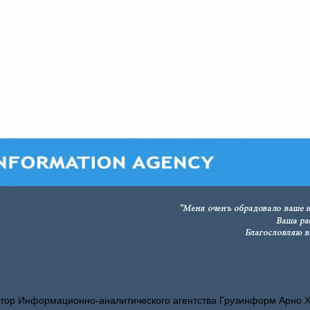
тор Информационно-аналитического агентства Грузинформ Арно 