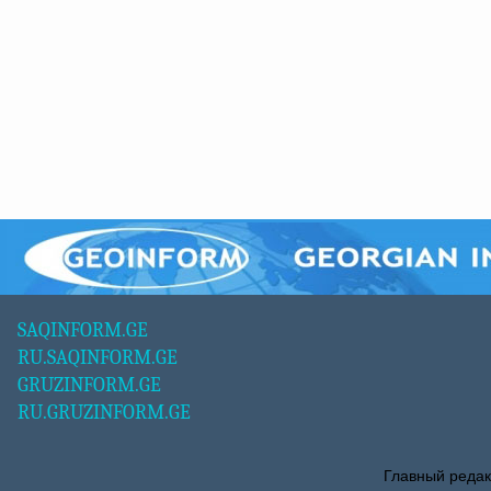
SAQINFORM.GE
RU.SAQINFORM.GE
GRUZINFORM.GE
RU.GRUZINFORM.GE
Главный редак