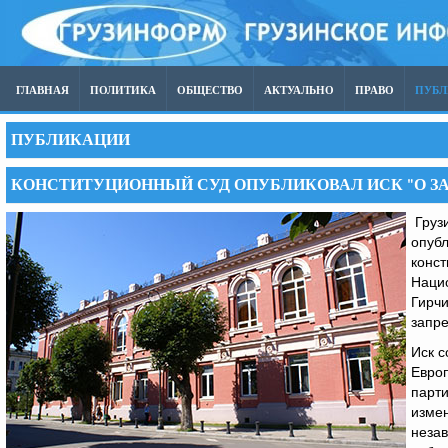
ГЛАВНАЯ
ПОЛИТИКА
ОБЩЕСТВО
АКТУАЛЬНО
ПРАВО
ПУБ
ПУБЛИКАЦИИ
КОНСТИТУЦИОННЫЙ СУД ОПУБЛИКОВАЛ ИСК "О З
Грузи
опубл
конст
Наци
Гирчи
запре
Иск с
Европ
парти
измен
незав