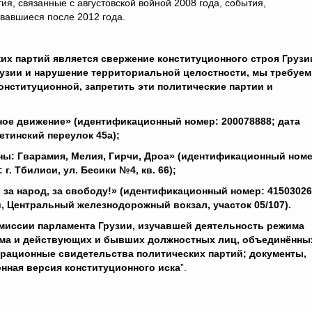
ия, связанные с августовской войной 2008 года, события,
вавшиеся после 2012 года.
х партий является свержение конституционного строя Грузи
рузии и нарушение территориальной целостности, мы требуем
нституционной, запретить эти политические партии и
ое движение» (идентификационный номер: 200078888; дата
етинский переулок 45а);
ы: Гварамия, Мелия, Гирчи, Дроа» (идентификационный номе
г. Тбилиси, ул. Бесики №4, кв. 66);
 за народ, за свободу!» (идентификационный номер: 41503026
и, Центральный железнодорожный вокзал, участок 05/107).
омиссии парламента Грузии, изучавшей деятельность режима
жима и действующих и бывших должностных лиц, объединённы
страционные свидетельства политических партий; документы,
нная версия конституционного иска
”.