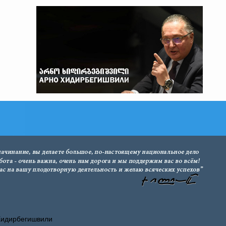
Хидирбегишвили