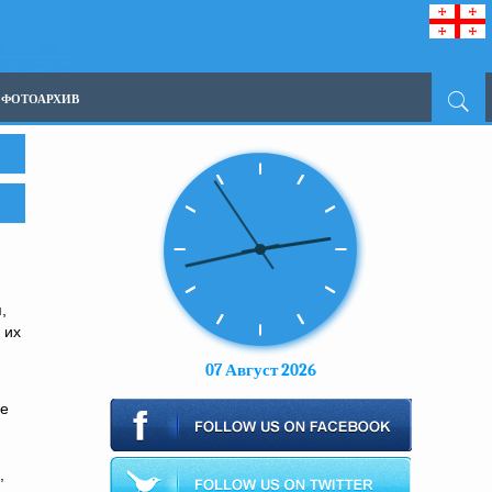
ФОТОАРХИВ
,
 их
07 Август 2026
ие
,