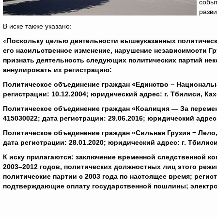
событ
разви
В иске также указано:
«
Поскольку целью деятельности вышеуказанных политически
его насильственное изменение, нарушение независимости Г
признать деятельность следующих политических партий неко
аннулировать их регистрацию:
Политическое объединение граждан «Единство − Национальн
регистрации: 10.12.2004; юридический адрес: г. Тбилиси, Ках
Политическое объединение граждан «Коалиция — За перемен
415030022; дата регистрации: 29.06.2016; юридический адрес: 
Политическое объединение граждан «Сильная Грузия − Лело,
дата регистрации: 28.01.2020; юридический адрес: г. Тбилис
К иску прилагаются: заключение временной следственной к
2003–2012 годов, политических должностных лиц этого ре
политические партии с 2003 года по настоящее время; реги
подтверждающие оплату государственной пошлины; электро