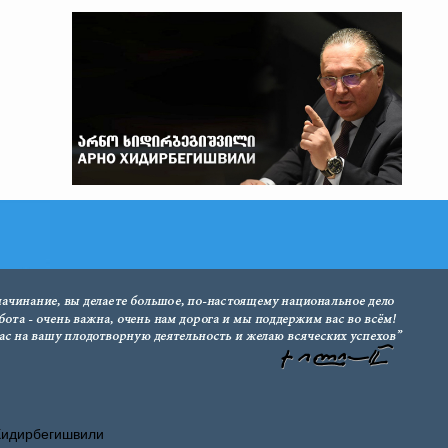
Хидирбегишвили