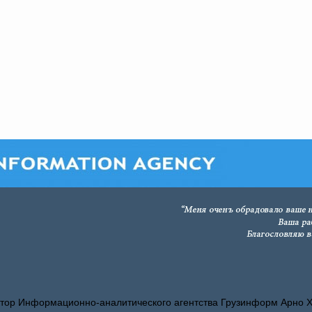
тор Информационно-аналитического агентства Грузинформ Арно 