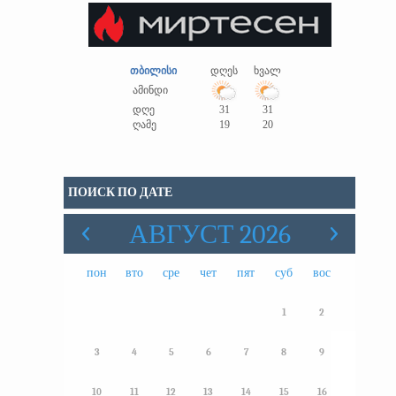
თბილისი
დღეს
ხვალ
ამინდი
დღე
31
31
ღამე
19
20
ПОИСК ПО ДАТЕ
АВГУСТ 2026
пон
вто
сре
чет
пят
суб
вос
1
2
3
4
5
6
7
8
9
10
11
12
13
14
15
16