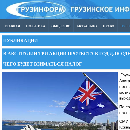
ГЛАВНАЯ
ПОЛИТИКА
ОБЩЕСТВО
АКТУАЛЬНО
ПРАВО
ПУБ
ПУБЛИКАЦИИ
В АВСТРАЛИИ ТРИ АКЦИИ ПРОТЕСТА В ГОД ДЛЯ О
ЧЕГО БУДЕТ ВЗИМАТЬСЯ НАЛОГ
Грузи
Австр
полно
мотив
выхо
По с
нало
СМИ 
Южный