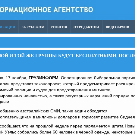
ЛИКАЦИИ
ЗА РУБЕЖОМ
РЕЛИГИЯ
ОТ РЕДАКТОРА
ВИДЕОАРХИВ
ДНОЙ И ТОЙ ЖЕ ГРУППЫ БУДУТ БЕСПЛАТНЫМИ, ПОСЛ
я, 17 ноября,
ГРУЗИНФОРМ
. Оппозиционная Либеральная парти
алии представит законопроект, который предусматривает расшире
мочий полиции и судов для предотвращения митингов,
ированных ненавистью, а также регулярных нарушений порядка п
дным.
ообщению австралийских СМИ, такие акции обходятся
гоплательщикам в миллионы долларов и тормозят развитие Сиднея
сообщают, что на прошлой неделе перед парламентом штата Нов
 Уэльс собрались более 60 человек в чёрной одежде, некоторые 