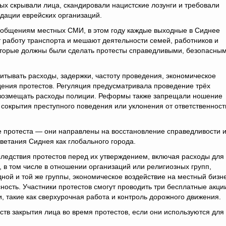
ых скрывали лица, скандировали нацистские лозунги и требовали
дации еврейских организаций.
ообщениям местных СМИ, в этом году каждые выходные в Сиднее
 работу транспорта и мешают деятельности семей, работников и
оторые должны были сделать протесты справедливыми, безопасным
итывать расходы, задержки, частоту проведения, экономическое
ения протестов. Регуляция предусматривала проведение трёх
ы возмещать расходы полиции. Реформы также запрещали ношение
 сокрытия преступного поведения или уклонения от ответственност
протеста — они направлены на восстановление справедливости 
ветания Сиднея как глобального города.
ледствия протестов перед их утверждением, включая расходы для
в том числе в отношении организаций или религиозных групп,
ной и той же группы, экономическое воздействие на местный бизн
ость. Участники протестов смогут проводить три бесплатные акци
и, такие как сверхурочная работа и контроль дорожного движения.
тв закрытия лица во время протестов, если они используются для