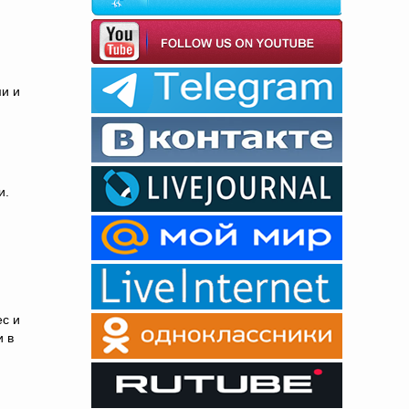
и и
и.
и
ес и
и в