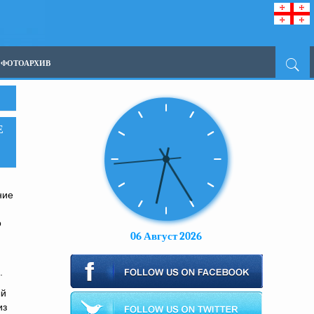
ФОТОАРХИВ
Е
я
ние
о
06 Август 2026
.
ый
из