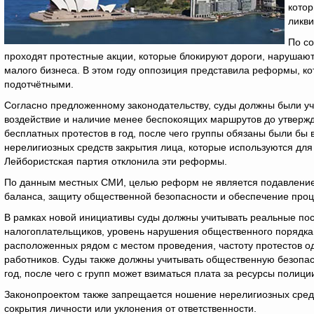
котор
ликви
По с
проходят протестные акции, которые блокируют дороги, нарушают
малого бизнеса. В этом году оппозиция представила реформы, к
подотчётными.
Согласно предложенному законодательству, суды должны были уч
воздействие и наличие менее беспокоящих маршрутов до утвержд
бесплатных протестов в год, после чего группы обязаны были б
нерелигиозных средств закрытия лица, которые используются для
Лейбористская партия отклонила эти реформы.
По данным местных СМИ, целью реформ не является подавление 
баланса, защиту общественной безопасности и обеспечение проц
В рамках новой инициативы суды должны учитывать реальные пос
налогоплательщиков, уровень нарушения общественного порядка, 
расположенных рядом с местом проведения, частоту протестов од
работников. Суды также должны учитывать общественную безопасн
год, после чего с групп может взиматься плата за ресурсы полици
Законопроектом также запрещается ношение нерелигиозных средс
сокрытия личности или уклонения от ответственности.