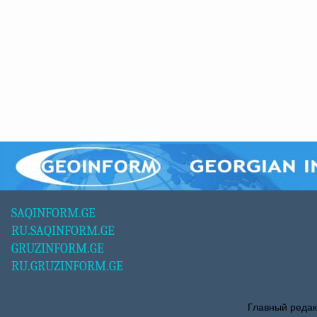
SAQINFORM.GE
RU.SAQINFORM.GE
GRUZINFORM.GE
RU.GRUZINFORM.GE
Главный редак