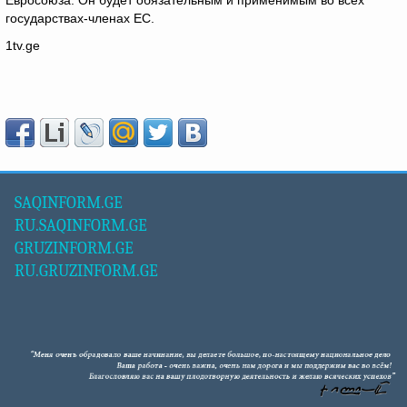
Евросоюза. Он будет обязательным и применимым во всех
государствах-членах ЕС.
1tv.ge
SAQINFORM.GE
RU.SAQINFORM.GE
GRUZINFORM.GE
RU.GRUZINFORM.GE