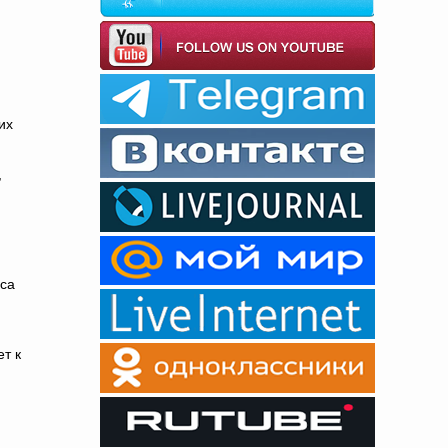
их
,
оса
т к