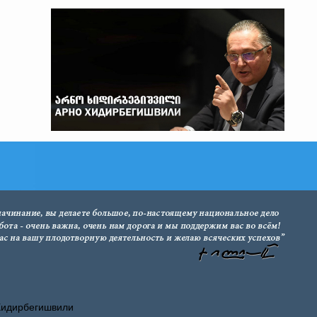
Хидирбегишвили