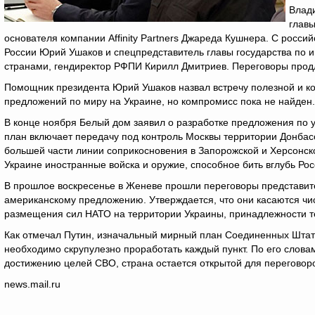
Влади
главы
основателя компании Affinity Partners Джареда Кушнера. С росси
России Юрий Ушаков и спецпредставитель главы государства по 
странами, гендиректор РФПИ Кирилл Дмитриев. Переговоры продл
Помощник президента Юрий Ушаков назвал встречу полезной и кон
предложений по миру на Украине, но компромисс пока не найден.
В конце ноября Белый дом заявил о разработке предложения по
план включает передачу под контроль Москвы территории Донбас
большей части линии соприкосновения в Запорожской и Херсонско
Украине иностранные войска и оружие, способное бить вглубь Рос
В прошлое воскресенье в Женеве прошли переговоры представите
американскому предложению. Утверждается, что они касаются чис
размещения сил НАТО на территории Украины, принадлежности те
Как отмечал Путин, изначальный мирный план Соединенных Штато
необходимо скрупулезно проработать каждый пункт. По его словам,
достижению целей СВО, страна остается открытой для переговор
news.mail.ru