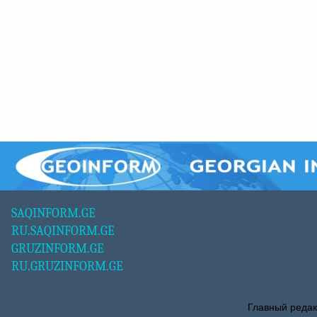
SAQINFORM.GE
RU.SAQINFORM.GE
GRUZINFORM.GE
RU.GRUZINFORM.GE
Главный редак