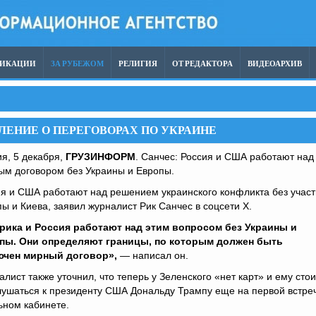
ЛИКАЦИИ
ЗА РУБЕЖОМ
РЕЛИГИЯ
ОТ РЕДАКТОРА
ВИДЕОАРХИВ
ЛЕНИЕ О ПЕРЕГОВОРАХ ПО УКРАИНЕ
я, 5 декабря,
ГРУЗИНФОРМ
. Санчес: Россия и США работают над
ым договором без Украины и Европы.
я и США работают над решением украинского конфликта без учас
ы и Киева, заявил журналист Рик Санчес в соцсети X.
рика и Россия работают над этим вопросом без Украины и
пы. Они определяют границы, по которым должен быть
ючен мирный договор»,
— написал он.
лист также уточнил, что теперь у Зеленского «нет карт» и ему сто
ушаться к президенту США Дональду Трампу еще на первой встреч
ьном кабинете.