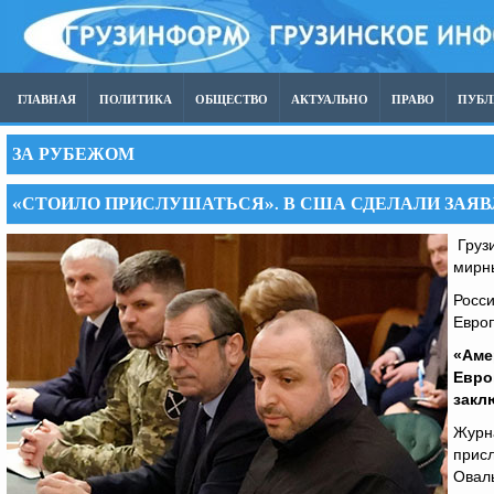
ГЛАВНАЯ
ПОЛИТИКА
ОБЩЕСТВО
АКТУАЛЬНО
ПРАВО
ПУБ
ЗА РУБЕЖОМ
«СТОИЛО ПРИСЛУШАТЬСЯ». В США СДЕЛАЛИ ЗАЯВ
Грузи
мирн
Росси
Европ
«Аме
Евро
закл
Журна
присл
Овал