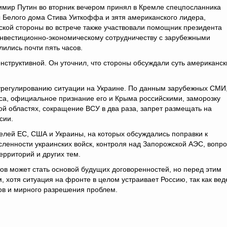
мир Путин во вторник вечером принял в Кремле спецпосланника
 Белого дома Стива Уиткоффа и зятя американского лидера,
йской стороны во встрече также участвовали помощник президента
инвестиционно-экономическому сотрудничеству с зарубежными
ились почти пять часов.
структивной. Он уточнил, что стороны обсуждали суть американск
 урегулированию ситуации на Украине. По данным зарубежных СМИ
са, официальное признание его и Крыма российскими, заморозку
й областях, сокращение ВСУ в два раза, запрет размещать на
сии.
лей ЕС, США и Украины, на которых обсуждались поправки к
ленности украинских войск, контроля над Запорожской АЭС, вопр
рриторий и других тем.
в может стать основой будущих договоренностей, но перед этим
 хотя ситуация на фронте в целом устраивает Россию, так как веде
ов и мирного разрешения проблем.