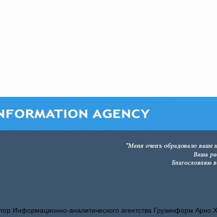
тор Информационно-аналитического агентства Грузинформ Арно 