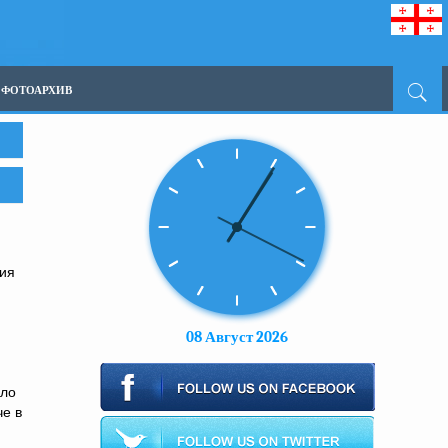
ФОТОАРХИВ
тия
08 Август 2026
ило
е в