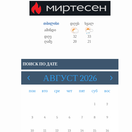
თბილისი
დღეს
ხვალ
ამინდი
დღე
32
33
ღამე
20
21
ПОИСК ПО ДАТЕ
АВГУСТ 2026
пон
вто
сре
чет
пят
суб
вос
1
2
3
4
5
6
7
8
9
10
11
12
13
14
15
16