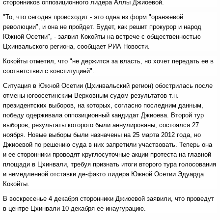
сторонников оппозиционного лидера Аллы Джиоевой.
"То, что сегодня происходит - это одна из форм "оранжевой
революции", и она не пройдет. Будет, как решит прокурор и народ
Южной Осетии", - заявил Кокойты на встрече с общественностью
Цхинвальского региона, сообщает РИА Новости.
Кокойты отметил, что "не держится за власть, но хочет передать ее в
соответствии с конституцией".
Ситуация в Южной Осетии (Цхинвальский регион) обострилась после
отмены югоосетинским Верховным судом результатов т.н.
президентских выборов, на которых, согласно последним данным,
победу одерживала оппозиционный кандидат Джиоева. Второй тур
выборов, результаты которого были аннулированы, состоялся 27
ноября. Новые выборы были назначены на 25 марта 2012 года, но
Джиоевой по решению суда в них запретили участвовать. Теперь она
и ее сторонники проводят круглосуточные акции протеста на главной
площади в Цхинвали, требуя признать итоги второго тура голосования
и немедленной отставки де-факто лидера Южной Осетии Эдуарда
Кокойты.
В воскресенье 4 декабря сторонники Джиоевой заявили, что проведут
в центре Цхинвали 10 декабря ее инаугурацию.