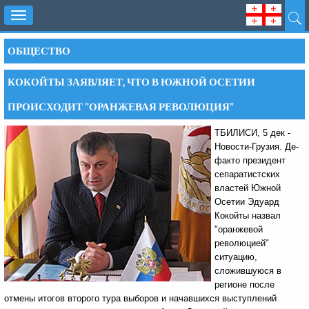
Toggle
navigation
ОБЩЕСТВО
КОКОЙТЫ ЗАЯВЛЯЕТ, ЧТО В ЮЖНОЙ ОСЕТИИ
ПРОИСХОДИТ "ОРАНЖЕВАЯ РЕВОЛЮЦИЯ"
ТБИЛИСИ, 5 дек -
Новости-Грузия. Де-
факто президент
сепаратистских
властей Южной
Осетии Эдуард
Кокойты назвал
"оранжевой
революцией"
ситуацию,
сложившуюся в
регионе после
отмены итогов второго тура выборов и начавшихся выступлений