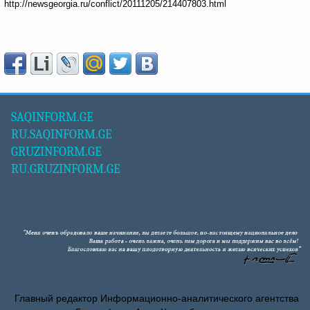
http://newsgeorgia.ru/conflict/20111205/214407803.html
SAQINFORM.GE
RU.SAQINFORM.GE
GRUZINFORM.GE
RU.GRUZINFORM.GE
Главный редактор Информационно-аналитического агентства