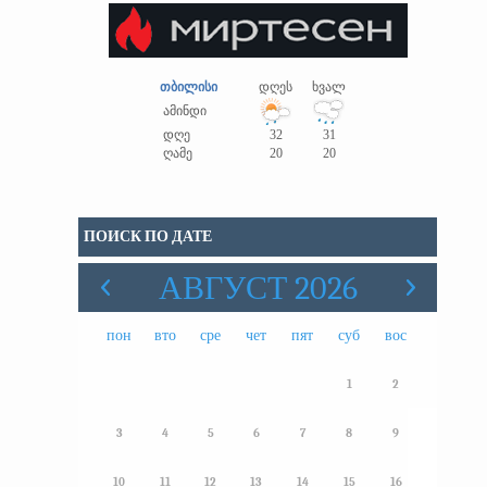
თბილისი
დღეს
ხვალ
ამინდი
დღე
32
31
ღამე
20
20
ПОИСК ПО ДАТЕ
АВГУСТ 2026
пон
вто
сре
чет
пят
суб
вос
1
2
3
4
5
6
7
8
9
10
11
12
13
14
15
16