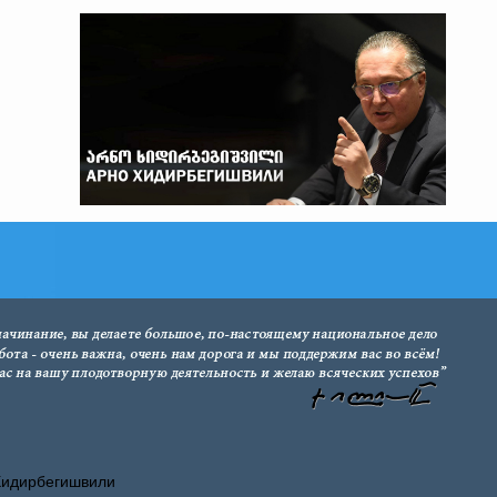
Хидирбегишвили