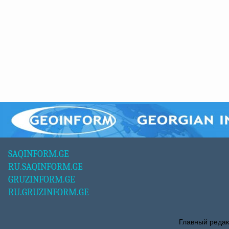
SAQINFORM.GE
RU.SAQINFORM.GE
GRUZINFORM.GE
RU.GRUZINFORM.GE
Главный редак