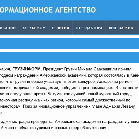
ЛИКАЦИИ
ЗА РУБЕЖОМ
РЕЛИГИЯ
ОТ РЕДАКТОРА
ВИДЕОАРХИВ
И
кабря,
ГРУЗИНФОРМ.
Президент Грузии Михаил Саакашвили принял
годном награждении Американской академии, которая состоялась в Канн
то, что Грузия впервые участвует в этом конкурсе, Аджарский регион
шению американской академии, победил в трех номинациях. В частности
чила следующие призы: Батуми, как лучший новый курортный город;
ономная республика - как регион, который самый дружественный по
нвесторам; Приз за иновационное управление - главе Аджарии Левану
е.
 администрации президента, Американская академия награждает лучши
ей мира в области туризма и разных сфер обслуживания.