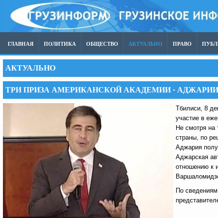
ГЛАВНАЯ
ПОЛИТИКА
ОБЩЕСТВО
АКТУАЛЬНО
ПРАВО
ПУБ
АКТУАЛЬНО
ТРИ ПРИЗА АМЕРИКАНСКОЙ АКАДЕМИИ - АДЖАРИ
Тбилиси, 8 де
участие в еже
Не смотря на 
страны, по ре
Аджария полу
Аджарская авт
отношению к и
Варшаломидз
По сведениям
представител