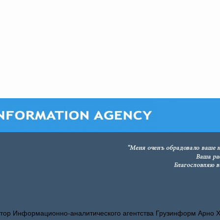
тор Информационно-аналитического агентства Грузинформ Арно 