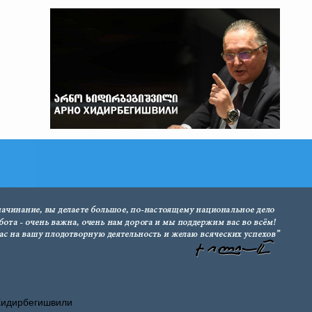
Хидирбегишвили