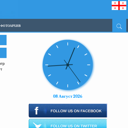
ФОТОАРХИВ
нтр
ут
08 Август 2026