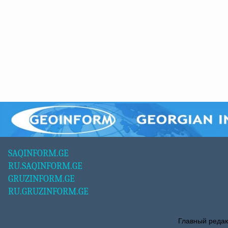
SAQINFORM.GE
RU.SAQINFORM.GE
GRUZINFORM.GE
RU.GRUZINFORM.GE
Главный редак