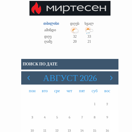
თბილისი
დღეს
ხვალ
ამინდი
დღე
32
33
ღამე
20
21
ПОИСК ПО ДАТЕ
АВГУСТ 2026
пон
вто
сре
чет
пят
суб
вос
1
2
3
4
5
6
7
8
9
10
11
12
13
14
15
16