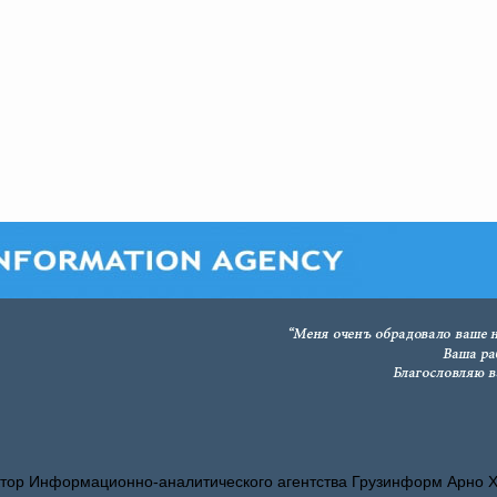
тор Информационно-аналитического агентства Грузинформ Арно 