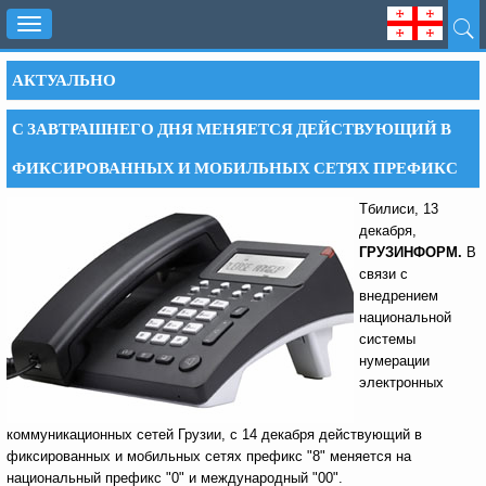
Toggle
navigation
АКТУАЛЬНО
С ЗАВТРАШНЕГО ДНЯ МЕНЯЕТСЯ ДЕЙСТВУЮЩИЙ В
ФИКСИРОВАННЫХ И МОБИЛЬНЫХ СЕТЯХ ПРЕФИКС
Тбилиси, 13
декабря,
ГРУЗИНФОРМ.
В
связи с
внедрением
национальной
системы
нумерации
электронных
коммуникационных сетей Грузии, с 14 декабря действующий в
фиксированных и мобильных сетях префикс "8" меняется на
национальный префикс "0" и международный "00".