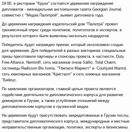
19:00, в ресторане "Круиз" состоится церемония награждения
дипломатов - еженедельная англоязычная газета Georgian Journal,
совместно с "Медиа Палитрой", выявит дипломата года.
До церемонии награждения издательский дом "Палитра" провел
трехмесячный опрос среди политиков, политологов и экспертов, в
результате которого были выявлены несколько кандидатов.
Победитель будет награжден призом, который эксклюзивно создан
для церемонии. Для победителей в разных викторинах специальные
призы приготовили партнеры и спонсоры проекта, в частности, Duty
Free Alliance, Nemiroff, сеть магазинов очков Safilo, Total Charm;
гостиницы Radisson Blu Iveria, "Тбилиси Мариотт" и Courtyard Marriot,
сеть ювелирных магазинов "Кристалл" и сеть книжных магазинов
"Библус.
По заявлению организаторов, главной целью проекта является
содействие деятельности дипломатического корпуса для развития
демократии в Грузии, а также углубление отношений между
дипломатическим корпусом и грузинской медиа.
На церемонии будут присутствовать аккредитованные в Грузии послы,
представители дипломатического корпуса, международные и местные
неправительственные организации, политики, эксперты и бизнесмены.