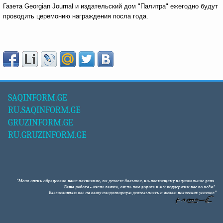
Газета Georgian Journal и издательский дом "Палитра" ежегодно будут
проводить церемонию награждения посла года.
SAQINFORM.GE
RU.SAQINFORM.GE
GRUZINFORM.GE
RU.GRUZINFORM.GE