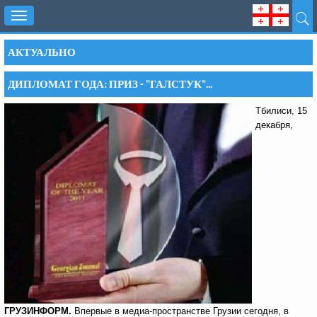
Toggle
navigation
АКТУАЛЬНО
ДИПЛОМАТ ГОДА: ПРИЗ - "ГАЛСТУК"...
Тбилиси, 15
декабря,
ГРУЗИНФОРМ.
Впервые в медиа-пространстве Грузии сегодня, в