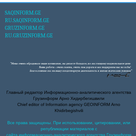
SAQINFORM.GE
RU.SAQINFORM.GE
GRUZINFORM.GE
RU.GRUZINFORM.GE
Главный редактор Информационно-аналитического агентства
Грузинформ Арно Хидирбегишвили
Chief editor of Information agency GEOINFORM Arno
Khidirbegishvili
Все права защищены. При использовании, цитировании, или
републикации материалов с
сайта информационно-аналитического агентства Грузинформ