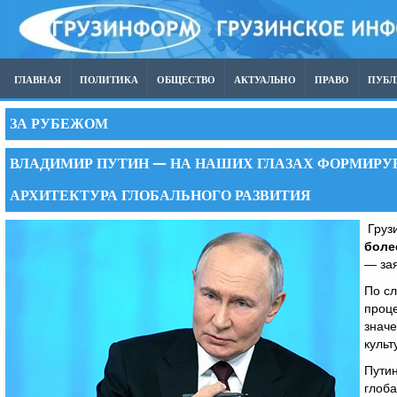
ГЛАВНАЯ
ПОЛИТИКА
ОБЩЕСТВО
АКТУАЛЬНО
ПРАВО
ПУБ
ЗА РУБЕЖОМ
ВЛАДИМИР ПУТИН — НА НАШИХ ГЛАЗАХ ФОРМИРУ
АРХИТЕКТУРА ГЛОБАЛЬНОГО РАЗВИТИЯ
Грузи
боле
— зая
По сл
проце
значе
культ
Путин
глоба