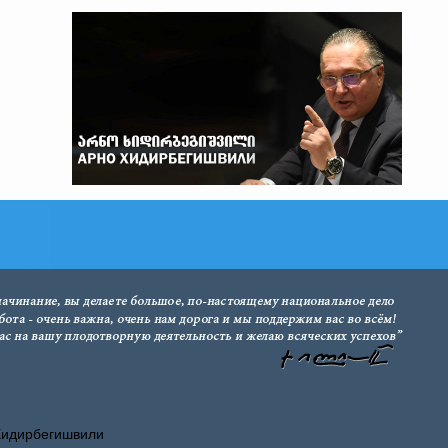
Хидирбегишвили