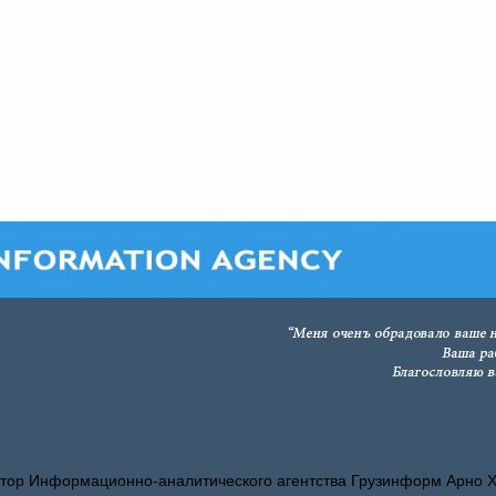
тор Информационно-аналитического агентства Грузинформ Арно 