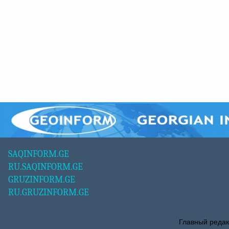
SAQINFORM.GE
RU.SAQINFORM.GE
GRUZINFORM.GE
RU.GRUZINFORM.GE
Главный редак