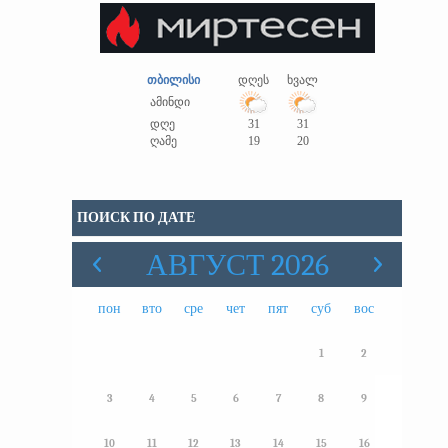
თბილისი
დღეს
ხვალ
ამინდი
დღე
31
31
ღამე
19
20
ПОИСК ПО ДАТЕ
АВГУСТ 2026
пон
вто
сре
чет
пят
суб
вос
1
2
3
4
5
6
7
8
9
10
11
12
13
14
15
16