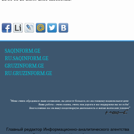
SAQINFORM.GE
RU.SAQINFORM.GE
GRUZINFORM.GE
RU.GRUZINFORM.GE
Главный редактор Информационно-аналитического агентства