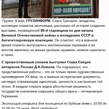
Грузия, 8 мая,
ГРУЗИНФОРМ.
Серго Григорян, владелец
коллекции плакатов экспозиции, рассказал об истории создания
выставки, посвященной
85-й годовщине со дня начала
Великой Отечественной войны и вхождению СССР в
Антигитлеровскую коалицию
. Он отметил, что в военное
время плакаты выпускались миллионными тиражами и во
многом являлись не менее грозным оружием, нежели самолеты
и танки.
С приветственным словом выступил Глава Секции
интересов России Д.А.Олисов.
Он подчеркнул, что
представленные работы – это не только яркие художественные
произведения XX века, но и важные исторические документы,
наглядно отражающие идеологию, ценности и настроения той
эпохи. В каждом плакате видна абсолютная решимость
государств-союзников сокрушить общего врага – гитлеровскую
Германию.
Экспозиция открыта для посещения по будним дням с 10:00 до
15:00 до 19 июля. Вход свободный.