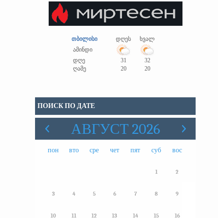
თბილისი
დღეს
ხვალ
ამინდი
დღე
31
32
ღამე
20
20
ПОИСК ПО ДАТЕ
АВГУСТ 2026
пон
вто
сре
чет
пят
суб
вос
1
2
3
4
5
6
7
8
9
10
11
12
13
14
15
16