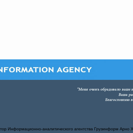
тор Информационно-аналитического агентства Грузинформ Арно 