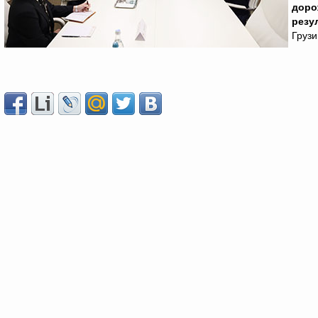
доро
резу
Грузи