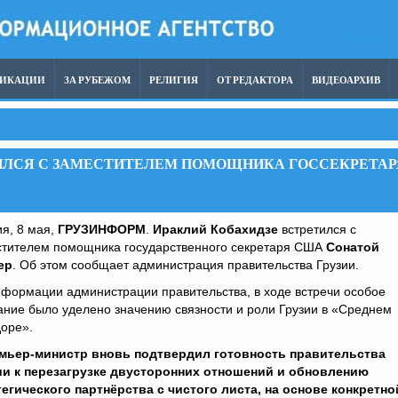
ЛИКАЦИИ
ЗА РУБЕЖОМ
РЕЛИГИЯ
ОТ РЕДАКТОРА
ВИДЕОАРХИВ
ИЛСЯ С ЗАМЕСТИТЕЛЕМ ПОМОЩНИКА ГОССЕКРЕТАР
я, 8 мая,
ГРУЗИНФОРМ
.
Ираклий Кобахидзе
встретился с
стителем помощника государственного секретаря США
Сонатой
ер
. Об этом сообщает администрация правительства Грузии.
формации администрации правительства, в ходе встречи особое
ние было уделено значению связности и роли Грузии в «Среднем
оре».
мьер-министр вновь подтвердил готовность правительства
ии к перезагрузке двусторонних отношений и обновлению
тегического партнёрства с чистого листа, на основе конкретно