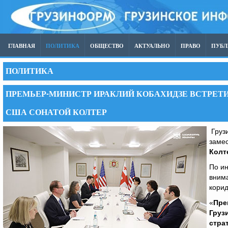
ГЛАВНАЯ
ПОЛИТИКА
ОБЩЕСТВО
АКТУАЛЬНО
ПРАВО
ПУБ
ПОЛИТИКА
ПРЕМЬЕР-МИНИСТР ИРАКЛИЙ КОБАХИДЗЕ ВСТРЕТ
США СОНАТОЙ КОЛТЕР
Грузи
заме
Колт
По ин
внима
корид
«
Пре
Груз
стра