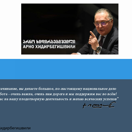
Хидирбегишвили