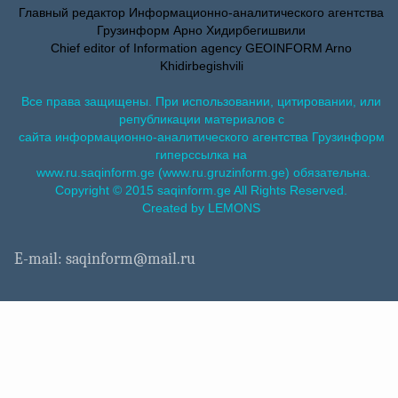
Главный редактор Информационно-аналитического агентства
Грузинформ Арно Хидирбегишвили
Chief editor of Information agency GEOINFORM Arno
Khidirbegishvili
Все права защищены. При использовании, цитировании, или
републикации материалов с
сайта информационно-аналитического агентства Грузинформ
гиперссылка на
www.ru.saqinform.ge (www.ru.gruzinform.ge) обязательна.
Copyright © 2015 saqinform.ge All Rights Reserved.
Created by LEMONS
E-mail: saqinform@mail.ru