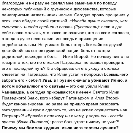
благороден и ни разу не сделал мне замечания по поводу
некоторых публикаций о грузинском духовенстве, которые
панегириками назвать никак нельзя. Сегодня прошу прощения у
всех, кого обидел своей критикой.
«Иногда лучше сказать, чем
смолчать, иногда вредит и слово» (Руставели):
если я дал
себе слово молчать, это вовсе не означает, что со всем согласен,
а когда в душе несогласие, исповедь и причащение
недействительны. Не утихает боль потерь ближайших друзей —
достойнейших сынов грузинской нации, боль от потери
родителей, последняя боль — Илия Второй. Но почему никто не
говорит о тех, кто не оплакал Патриарха, не вышел проводить
его в последний путь? Кто обрадовался его уходу и столько
клеветал на Патриарха, что Илия устал и попросил Всевышнего
забрать его к себе?!
Увы, в Грузии сначала убивают Илию, а
потом объявляют его святым
– это они убили Илию
Чавчавадзе, а сегодня прикрываются именем Святого Илии
Праведного! Знаю, кого изберут Патриархом и Илия Второй
будет канонизирован, но разве не пришло время разорвать
заколдованный круг и сделать то, что не успел осуществить наш
Патриарх?!
«Вражда к плохому ни к чему, у хороших - всегда
враги» (Важа-Пшавела):
разве боль утрат ничему не учит?!
Почему мы боимся худших, из-за чего теряем лучших?