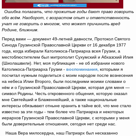
Ошибка полагать, что прожитые годы дают право говорить
обо всём. Наоборот, с возрастом опыт и ответственность
учат не говорить о многом, что может причинить вред
Родине, ближним.
Перед вами — документ 49-летней давности, Протокол Святого
Синода Грузинской Православной Церкви от 16 декабря 1977
года, когда избирали Католикоса-Патриарха всея Грузии, а
местоблюстителем был митрополит Сухумский и Абхазский Илия
(Шиолашвили). Нет, моя публикация - не об избрании нового
Католикоса-Патриарха Грузии -
воспоминания,
которыми я
посчитал нужным поделиться с моим народом после вознесения
на небеса Илии Второго, были последними моими словами о
нём и о Грузинской Православной Церкви, которая для меня —
символ Родины. Честь откровенного общения, которую оказал
мне Святейший и Блаженнейший, а также национальные
интересы обязывают отныне хранить в тайне всё, что мне стало
известно за эти годы - тем более что Патриарха и некоторых
иерархов Грузинской Православной Церкви, с которыми у меня
были доверительные отношения, сегодня нет среди нас.
Наша Вера милосердна, наш Патриарх был несказанно