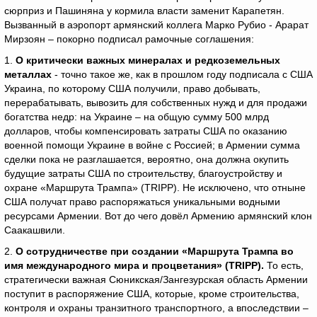
сюрприз и Пашиняна у кормила власти заменит Карапетян.
Вызванный в аэропорт армянский коллега Марко Рубио - Арарат
Мирзоян – покорно подписал рамочные соглашения:
1.
О критически важных минералах и редкоземельных
металлах
- точно такое же, как в прошлом году подписала с США
Украина, по которому США получили, право добывать,
перерабатывать, вывозить для собственных нужд и для продажи
богатства недр: на Украине – на общую сумму 500 млрд
долларов, чтобы компенсировать затраты США по оказанию
военной помощи Украине в войне с Россией; в Армении сумма
сделки пока не разглашается, вероятно, она должна окупить
будущие затраты США по строительству, благоустройству и
охране «Маршрута Трампа» (TRIPP). Не исключено, что отныне
США получат право распоряжаться уникальными водными
ресурсами Армении. Вот до чего довёл Армению армянский клон
Саакашвили.
2.
О сотрудничестве при создании «Маршрута Трампа во
имя международного мира и процветания» (
TRIPP
).
То есть,
стратегически важная Сюникская/Зангезурская область Армении
поступит в распоряжение США, которые, кроме строительства,
контроля и охраны транзитного транспортного, а впоследствии –