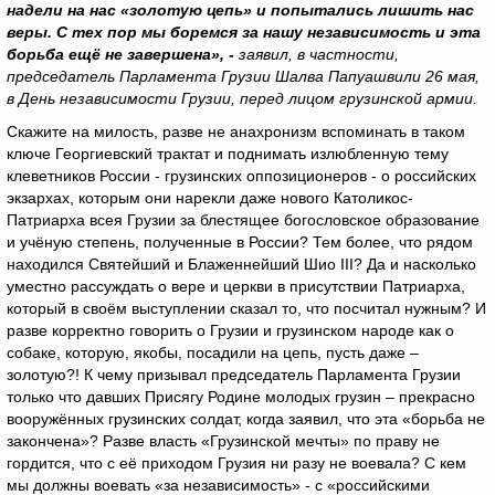
надели на нас «золотую цепь» и попытались лишить нас
веры.
С тех пор мы боремся за нашу независимость и эта
борьба ещё не завершена», -
заявил, в частности,
председатель Парламента Грузии Шалва Папуашвили 26 мая,
в День независимости Грузии, перед лицом грузинской армии.
Скажите на милость, разве не анахронизм вспоминать в таком
ключе Георгиевский трактат и поднимать излюбленную тему
клеветников России - грузинских оппозиционеров - о российских
экзархах, которым они нарекли даже нового Католикос-
Патриарха всея Грузии за блестящее богословское образование
и учёную степень, полученные в России? Тем более, что рядом
находился Святейший и Блаженнейший Шио III? Да и насколько
уместно рассуждать о вере и церкви в присутствии Патриарха,
который в своём выступлении сказал то, что посчитал нужным? И
разве корректно говорить о Грузии и грузинском народе как о
собаке, которую, якобы, посадили на цепь, пусть даже –
золотую?! К чему призывал председатель Парламента Грузии
только что давших Присягу Родине молодых грузин – прекрасно
вооружённых грузинских солдат, когда заявил, что эта «борьба не
закончена»? Разве власть «Грузинской мечты» по праву не
гордится, что с её приходом Грузия ни разу не воевала? С кем
мы должны воевать «за независимость» - с «российскими