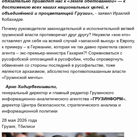
обязательно приведёт нас к «Земле обетованной» — к
достижению всех наших национальных целей, к
объединённой и процветающей Грузии»,
-
заявил Ираклий
Кобахидзе.
Почему руководители законодательной и исполнительной ветвей
грузинской власти противоречат друг другу? Неужели «кое-кто»
оставляет для себя на всякий случай «запасной выход» в Европу,
к примеру – в Германию, которая не так давно приютила своего
агента – экс-премьер-министра Гахария?! Соревноваться с
русофобской оппозицией в русофобии, чтобы опровергнуть
обвинения со стороны последней в русофильстве, тоже
являются архаизмом, абсолютно противопоказанным власти
«Грузинской мечты».
Арно Хидирбегишвили,
генеральный директор и главный редактор Грузинского
информационно-аналитического агентства «
ГРУЗИНФОРМ
»,
директор Центра безопасности, стратегического анализа и
информационной политики
28 мая 2026 года
Грузия, Тбилиси