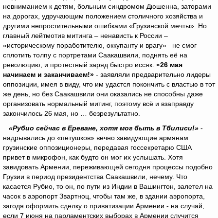
невниманием к детям, больным синдромом Дюшенна, заторами
на дорогах, удручающим положением столичного хозяйства и
другими непростительными ошибками «Грузинской мечты». Но
главный лейтмотив митинга – ненависть к России –
«историческому поработителю, оккупанту и врагу»– не смог
сплотить толпу с портретами Саакашвили, поднять её на
революцию, и протестный заряд быстро иссяк.
«26 мая
начинаем и заканчиваем!»
- заявляли предварительно лидеры
оппозиции, имея в виду, что им удастся покончить с властью в тот
же день, но без Саакашвили они оказались не способны даже
организовать нормальный митинг, поэтому всё и взаправду
закончилось 26 мая, но … безрезультатно.
«Рубио сейчас в Ереване, хотя мог быть в Тбилиси!»
-
надрывались до «петушков» вечно завидующие армянам
грузинские оппозиционеры, передавая госсекретарю США
привет в микрофон, как будто он мог их услышать. Хотя
завидовать Армении, переживающей сегодня процессы подобно
Грузии в период президентства Саакашвили, нечему. Что
касается Рубио, то он, по пути из Индии в Вашингтон, залетел на
часок в аэропорт Звартноц, чтобы там же, в здании аэропорта,
загодя оформить сделку о приватизации Армении - на случай,
если 7 июня на парламентских выборах в Армении случится