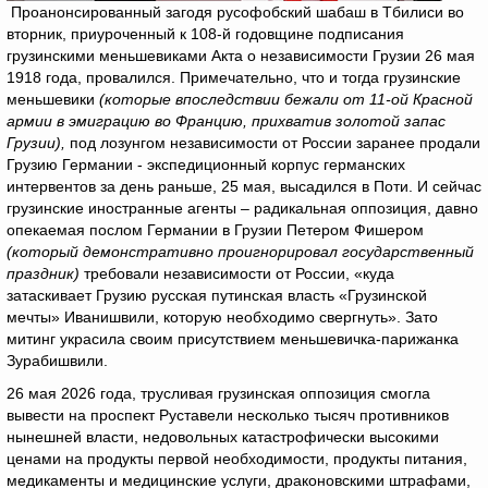
Проанонсированный загодя русофобский шабаш в Тбилиси во
вторник, приуроченный к 108-й годовщине подписания
грузинскими меньшевиками Акта о независимости Грузии 26 мая
1918 года, провалился. Примечательно, что и тогда грузинские
меньшевики
(к
оторые впоследствии бежали от 11-ой Красной
армии в эмиграцию во Францию, прихватив золотой запас
Грузии),
под лозунгом независимости от России заранее продали
Грузию Германии - экспедиционный корпус германских
интервентов за день раньше, 25 мая, высадился в Поти. И сейчас
грузинские иностранные агенты – радикальная оппозиция, давно
опекаемая послом Германии в Грузии Петером Фишером
(который демонстративно проигнорировал государственный
праздник)
требовали независимости от России, «куда
затаскивает Грузию русская путинская власть «Грузинской
мечты» Иванишвили, которую необходимо свергнуть». Зато
митинг украсила своим присутствием меньшевичка-парижанка
Зурабишвили.
26 мая 2026 года, трусливая грузинская оппозиция смогла
вывести на проспект Руставели несколько тысяч противников
нынешней власти, недовольных катастрофически высокими
ценами на продукты первой необходимости, продукты питания,
медикаменты и медицинские услуги, драконовскими штрафами,