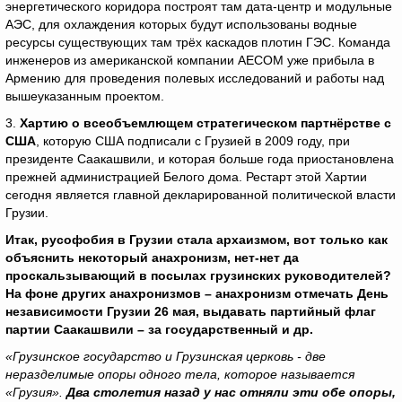
энергетического коридора построят там дата-центр и модульные
АЭС, для охлаждения которых будут использованы водные
ресурсы существующих там трёх каскадов плотин ГЭС. Команда
инженеров из американской компании AECOM уже прибыла в
Армению для проведения полевых исследований и работы над
вышеуказанным проектом.
3.
Хартию о всеобъемлющем стратегическом партнёрстве с
США
, которую США подписали с Грузией в 2009 году, при
президенте Саакашвили, и которая больше года приостановлена
прежней администрацией Белого дома. Рестарт этой Хартии
сегодня является главной декларированной политической власти
Грузии.
Итак, русофобия в Грузии стала архаизмом, вот только как
объяснить некоторый анахронизм, нет-нет да
проскальзывающий в посылах грузинских руководителей?
На фоне других анахронизмов – анахронизм отмечать День
независимости Грузии 26 мая, выдавать партийный флаг
партии Саакашвили – за государственный и др.
«Грузинское государство и Грузинская церковь - две
неразделимые опоры одного тела, которое называется
«Грузия».
Два столетия назад у нас отняли эти обе опоры,