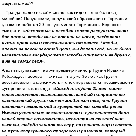
оккупантами»?!
Правда, далее в своём спиче, как видно – для баланса,
милейший Папуашвили, получавший образование в Германии,
где жил и работал 20 лет, упоминает Германию и Евросоюз,
смотрите:
«
Некоторые и сегодня хотят разрушить наши
две опоры, чтобы мы не стояли на ногах, следовали
чужим правилам и отказывались от своего. Чтобы,
словно на новой золотой цепи, мы делали всё, но не были
независимым государством; чтобы опирались на других,
а не на самих себя
».
А вот выступавший там же премьер-министр Грузии Ираклий
Кобахидзе, наоборот – считает, что уже 35 лет, как Грузия
восстановила независимость и с тех пор является независимой и
суверенной, как никогда:
«
Сегодня, спустя 35 лет после
восстановления независимости, каждый патриотично
настроенный грузин может гордиться тем, что Грузия
является независимой и суверенной как никогда ранее
.
Именно укрепление независимости и суверенитета дало
нашей стране возможность, несмотря на тяжелейшие
вызовы, твёрдо защитить веру, сохранить мир и встать
на путь непрерывного прогресса и развития, который