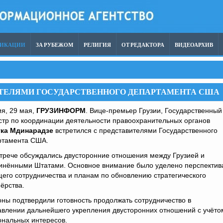
ЛИКАЦИИ
ЗА РУБЕЖОМ
РЕЛИГИЯ
ОТ РЕДАКТОРА
ВИДЕОАРХИВ
ИТЕЛЯМИ ГОСУДАРСТВЕННОГО ДЕПАРТАМЕНТА США
я, 29 мая,
ГРУЗИНФОРМ
. Вице-премьер Грузии, Государственный
стр по координации деятельности правоохранительных органов
ка Мдинарадзе
встретился с представителями Государственного
ртамента США.
трече обсуждались двусторонние отношения между Грузией и
инёнными Штатами. Основное внимание было уделено перспектив
его сотрудничества и планам по обновлению стратегического
ёрства.
ны подтвердили готовность продолжать сотрудничество в
авлении дальнейшего укрепления двусторонних отношений с учёто
ональных интересов.