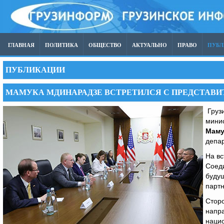
ГЛАВНАЯ
ПОЛИТИКА
ОБЩЕСТВО
АКТУАЛЬНО
ПРАВО
ПУБ
ПУБЛИКАЦИИ
МАМУКА МДИНАРАДЗЕ ВСТРЕТИЛСЯ С ПРЕДСТАВ
Грузи
мини
Маму
депа
На вс
Соед
будущ
партн
Сторо
напр
наци