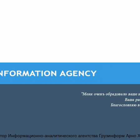
тор Информационно-аналитического агентства Грузинформ Арно 