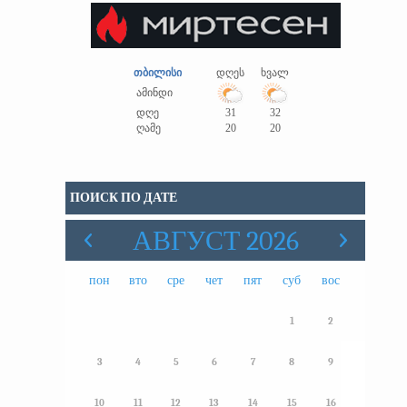
თბილისი
დღეს
ხვალ
ამინდი
დღე
31
32
ღამე
20
20
ПОИСК ПО ДАТЕ
АВГУСТ 2026
пон
вто
сре
чет
пят
суб
вос
1
2
3
4
5
6
7
8
9
10
11
12
13
14
15
16