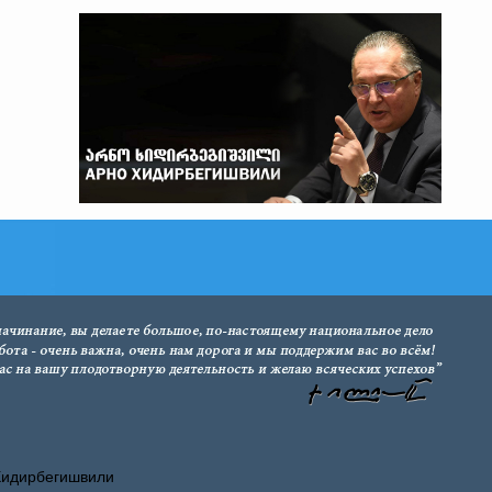
Хидирбегишвили