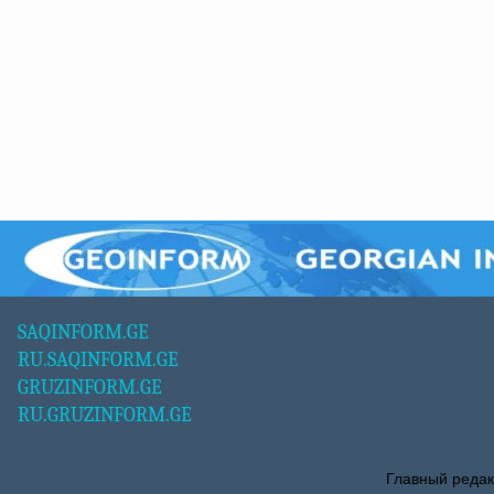
SAQINFORM.GE
RU.SAQINFORM.GE
GRUZINFORM.GE
RU.GRUZINFORM.GE
Главный редак