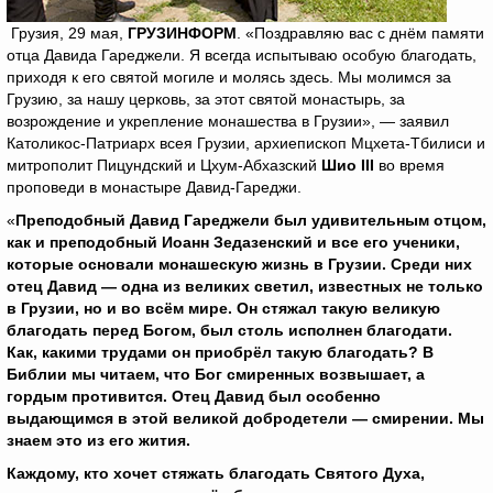
Грузия, 29 мая,
ГРУЗИНФОРМ
. «Поздравляю вас с днём памяти
отца Давида Гареджели. Я всегда испытываю особую благодать,
приходя к его святой могиле и молясь здесь. Мы молимся за
Грузию, за нашу церковь, за этот святой монастырь, за
возрождение и укрепление монашества в Грузии», — заявил
Католикос-Патриарх всея Грузии, архиепископ Мцхета-Тбилиси и
митрополит Пицундский и Цхум-Абхазский
Шио
III
во время
проповеди в монастыре Давид-Гареджи.
«
Преподобный Давид Гареджели был удивительным отцом,
как и преподобный Иоанн Зедазенский и все его ученики,
которые основали монашескую жизнь в Грузии. Среди них
отец Давид — одна из великих светил, известных не только
в Грузии, но и во всём мире. Он стяжал такую великую
благодать перед Богом, был столь исполнен благодати.
Как, какими трудами он приобрёл такую благодать? В
Библии мы читаем, что Бог смиренных возвышает, а
гордым противится. Отец Давид был особенно
выдающимся в этой великой добродетели — смирении. Мы
знаем это из его жития.
Каждому, кто хочет стяжать благодать Святого Духа,