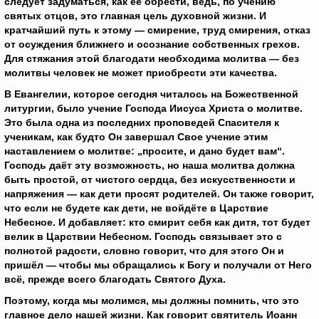
следует задуматься, как её обрести, ведь, по учению
святых отцов, это главная цель духовной жизни. И
кратчайший путь к этому — смирение, труд смирения, отказ
от осуждения ближнего и осознание собственных грехов.
Для стяжания этой благодати необходима молитва — без
молитвы человек не может приобрести эти качества.
В Евангелии, которое сегодня читалось на Божественной
литургии, было учение Господа Иисуса Христа о молитве.
Это была одна из последних проповедей Спасителя к
ученикам, как будто Он завершал Свое учение этим
наставлением о молитве: „просите, и дано будет вам“.
Господь даёт эту возможность, но наша молитва должна
быть простой, от чистого сердца, без искусственности и
напряжения — как дети просят родителей. Он также говорит,
что если не будете как дети, не войдёте в Царствие
Небесное. И добавляет: кто смирит себя как дитя, тот будет
велик в Царствии Небесном. Господь связывает это с
полнотой радости, словно говорит, что для этого Он и
пришёл — чтобы мы обращались к Богу и получали от Него
всё, прежде всего благодать Святого Духа.
Поэтому, когда мы молимся, мы должны помнить, что это
главное дело нашей жизни. Как говорит святитель Иоанн