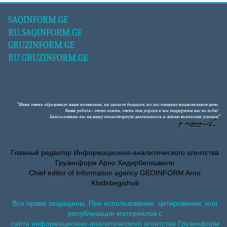
SAQINFORM.GE
RU.SAQINFORM.GE
GRUZINFORM.GE
RU.GRUZINFORM.GE
Главный редактор Информационно-аналитического агентства
Грузинформ Арно Хидирбегишвили
Chief editor of Information agency GEOINFORM Arno
Khidirbegishvili
Все права защищены. При использовании, цитировании, или
републикации материалов с
сайта информационно-аналитического агентства Грузинформ