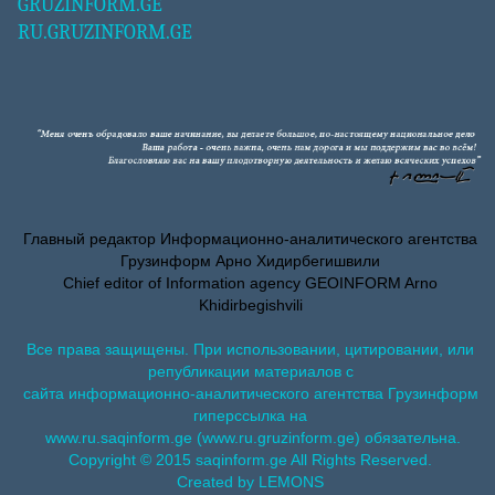
GRUZINFORM.GE
RU.GRUZINFORM.GE
Главный редактор Информационно-аналитического агентства
Грузинформ Арно Хидирбегишвили
Chief editor of Information agency GEOINFORM Arno
Khidirbegishvili
Все права защищены. При использовании, цитировании, или
републикации материалов с
сайта информационно-аналитического агентства Грузинформ
гиперссылка на
www.ru.saqinform.ge (www.ru.gruzinform.ge) обязательна.
Copyright © 2015 saqinform.ge All Rights Reserved.
Created by LEMONS