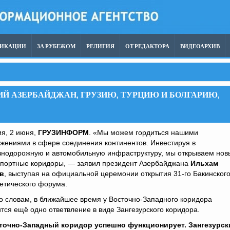
ЛИКАЦИИ
ЗА РУБЕЖОМ
РЕЛИГИЯ
ОТ РЕДАКТОРА
ВИДЕОАРХИВ
Й АЗЕРБАЙДЖАН, ГРУЗИЮ, ТУРЦИЮ И БОЛГАРИЮ,
я, 2 июня,
ГРУЗИНФОРМ
. «Мы можем гордиться нашими
жениями в сфере соединения континентов. Инвестируя в
знодорожную и автомобильную инфраструктуру, мы открываем нов
спортные коридоры, — заявил президент Азербайджана
Ильхам
в
, выступая на официальной церемонии открытия 31-го Бакинског
етического форума.
о словам, в ближайшее время у Восточно-Западного коридора
тся ещё одно ответвление в виде Зангезурского коридора.
точно-Западный коридор успешно функционирует. Зангезурск