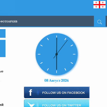
ФОТОАРХИВ
ые
08 Август 2026
о
ий