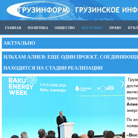
ГЛАВНАЯ
ПОЛИТИКА
ОБЩЕСТВО
АКТУАЛЬНО
ПРАВО
ПУБ
АКТУАЛЬНО
ИЛЬХАМ АЛИЕВ: ЕЩЕ ОДИН ПРОЕКТ, СОЕДИНЯЮЩИ
НАХОДИТСЯ НА СТАДИИ РЕАЛИЗАЦИИ
Грузи
дости
желе
тран
Алие
энерг
По ег
появи
«
Вос