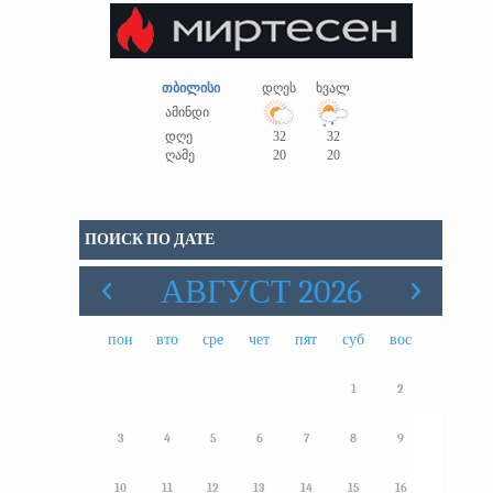
თბილისი
დღეს
ხვალ
ამინდი
დღე
32
32
ღამე
20
20
ПОИСК ПО ДАТЕ
АВГУСТ 2026
пон
вто
сре
чет
пят
суб
вос
1
2
3
4
5
6
7
8
9
10
11
12
13
14
15
16