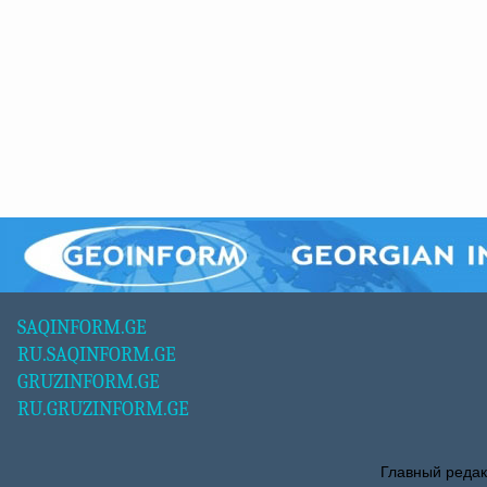
SAQINFORM.GE
RU.SAQINFORM.GE
GRUZINFORM.GE
RU.GRUZINFORM.GE
Главный редак