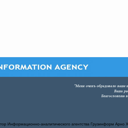
тор Информационно-аналитического агентства Грузинформ Арно 