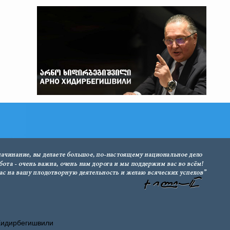
Хидирбегишвили