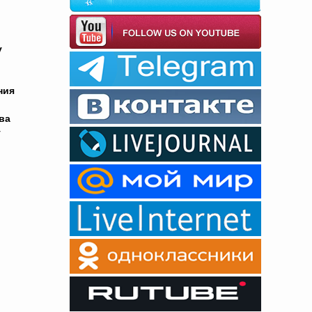
у
ния
ва
у