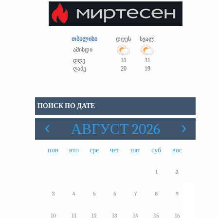
თბილისი
დღეს
ხვალ
ამინდი
დღე
31
31
ღამე
20
19
ПОИСК ПО ДАТЕ
АВГУСТ 2026
пон
вто
сре
чет
пят
суб
вос
1
2
3
4
5
6
7
8
9
10
11
12
13
14
15
16