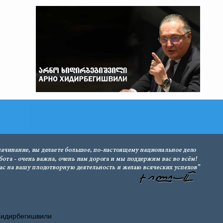
Хидирбегишвили