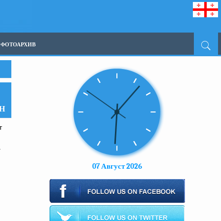
ФОТОАРХИВ
Н
т
а
07 Август 2026