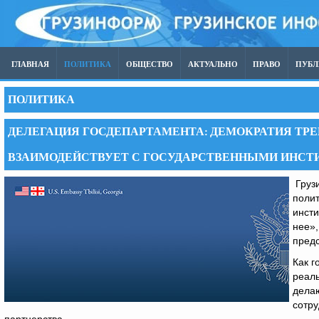
ГЛАВНАЯ
ПОЛИТИКА
ОБЩЕСТВО
АКТУАЛЬНО
ПРАВО
ПУБ
ПОЛИТИКА
ДЕЛЕГАЦИЯ ГОСДЕПАРТАМЕНТА: ДЕМОКРАТИЯ ТРЕ
ВЗАИМОДЕЙСТВУЕТ С ГОСУДАРСТВЕННЫМИ ИНСТИ
Грузи
полит
инсти
нее»,
предс
Как г
реаль
дела
сотру