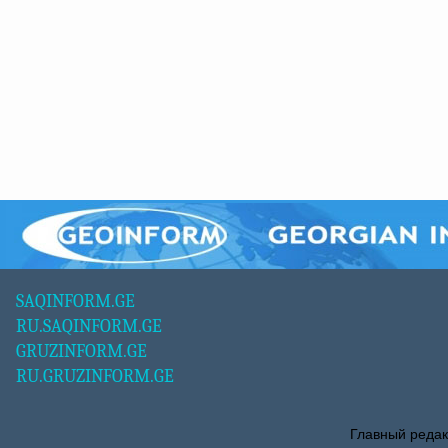
SAQINFORM.GE
RU.SAQINFORM.GE
GRUZINFORM.GE
RU.GRUZINFORM.GE
Главный редак