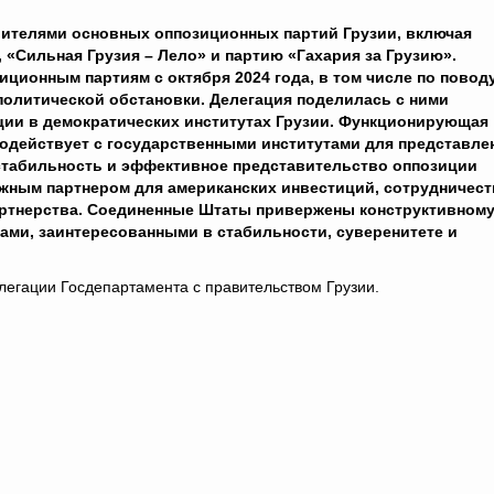
вителями основных оппозиционных партий Грузии, включая
«Сильная Грузия – Лело» и партию «Гахария за Грузию».
иционным партиям с октября 2024 года, в том числе по повод
политической обстановки. Делегация поделилась с ними
ции в демократических институтах Грузии. Функционирующая
модействует с государственными институтами для представле
 стабильность и эффективное представительство оппозиции
жным партнером для американских инвестиций, сотрудничест
партнерства. Соединенные Штаты привержены конструктивном
ми, заинтересованными в стабильности, суверенитете и
легации Госдепартамента с правительством Грузии.