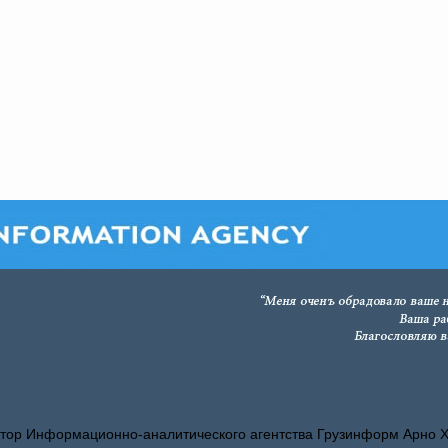
тор Информационно-аналитического агентства Грузинформ Арно 