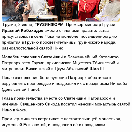
Грузия, 2 июня,
ГРУЗИНФОРМ
. Премьер-министр Грузии
Ираклий Кобахидзе
вместе с членами правительства
присутствовал в селе Фока на молебне, посвящённом дню
прибытия в Грузию просветительницы грузинского народа,
равноапостольной святой Нино.
Молебен совершил Святейший и Блаженнейший Католикос-
Патриарх всея Грузии, архиепископ Мцхетско-Тбилисский и
митрополит Бичвинтский и Цхум-Абхазиский
Шио
III
.
После завершения богослужения Патриарх обратился к
верующим с проповедью и поздравил их с праздником Нинооба
(день святой Нино).
Глава правительства вместе со Святейшим Патриархом и
членами Священного Синода посетил женский монастырь святой
Нино в Фоке.
Премьер-министр встретился с настоятельницей монастыря,
игуменьей Елизаветой, и поздравил её с праздником.