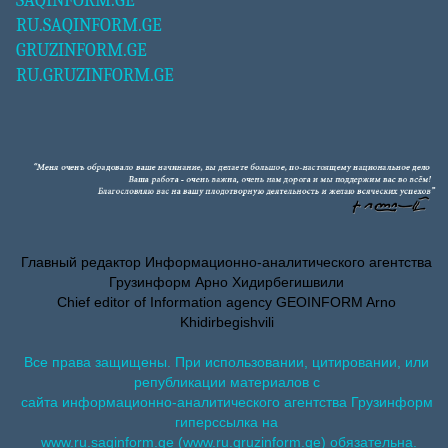
SAQINFORM.GE
RU.SAQINFORM.GE
GRUZINFORM.GE
RU.GRUZINFORM.GE
Главный редактор Информационно-аналитического агентства
Грузинформ Арно Хидирбегишвили
Chief editor of Information agency GEOINFORM Arno
Khidirbegishvili
Все права защищены. При использовании, цитировании, или
републикации материалов с
сайта информационно-аналитического агентства Грузинформ
гиперссылка на
www.ru.saqinform.ge (www.ru.gruzinform.ge) обязательна.