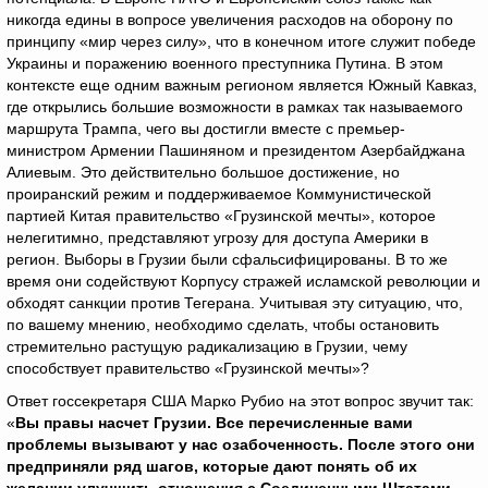
никогда едины в вопросе увеличения расходов на оборону по
принципу «мир через силу», что в конечном итоге служит победе
Украины и поражению военного преступника Путина. В этом
контексте еще одним важным регионом является Южный Кавказ,
где открылись большие возможности в рамках так называемого
маршрута Трампа, чего вы достигли вместе с премьер-
министром Армении Пашиняном и президентом Азербайджана
Алиевым. Это действительно большое достижение, но
проиранский режим и поддерживаемое Коммунистической
партией Китая правительство «Грузинской мечты», которое
нелегитимно, представляют угрозу для доступа Америки в
регион. Выборы в Грузии были сфальсифицированы. В то же
время они содействуют Корпусу стражей исламской революции и
обходят санкции против Тегерана. Учитывая эту ситуацию, что,
по вашему мнению, необходимо сделать, чтобы остановить
стремительно растущую радикализацию в Грузии, чему
способствует правительство «Грузинской мечты»?
Ответ госсекретаря США Марко Рубио на этот вопрос звучит так:
«
Вы правы насчет Грузии. Все перечисленные вами
проблемы вызывают у нас озабоченность. После этого они
предприняли ряд шагов, которые дают понять об их