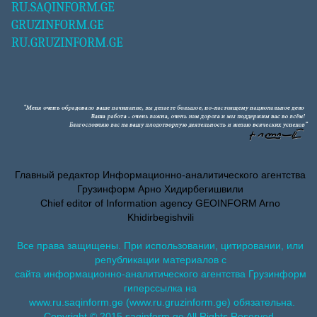
RU.SAQINFORM.GE
GRUZINFORM.GE
RU.GRUZINFORM.GE
Главный редактор Информационно-аналитического агентства
Грузинформ Арно Хидирбегишвили
Chief editor of Information agency GEOINFORM Arno
Khidirbegishvili
Все права защищены. При использовании, цитировании, или
републикации материалов с
сайта информационно-аналитического агентства Грузинформ
гиперссылка на
www.ru.saqinform.ge (www.ru.gruzinform.ge) обязательна.
Copyright © 2015 saqinform.ge All Rights Reserved.