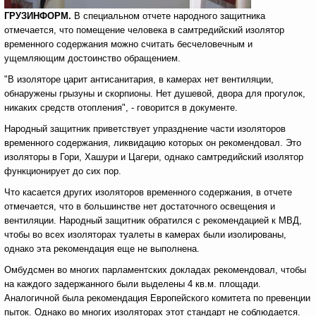
ГРУЗИНФОРМ.
В специальном отчете народного защитника
отмечается, что помещение человека в самтредийский изолятор
временного содержания можно считать бесчеловечным и
ущемляющим достоинство обращением.
"В изоляторе царит антисанитария, в камерах нет вентиляции,
обнаружены грызуны и скорпионы. Нет душевой, двора для прогулок,
никаких средств отопления", - говорится в документе.
Народный защитник приветствует упразднение части изоляторов
временного содержания, ликвидацию которых он рекомендовал. Это
изоляторы в Гори, Хашури и Цагери, однако самтредийский изолятор
функционирует до сих пор.
Что касается других изоляторов временного содержания, в отчете
отмечается, что в большинстве нет достаточного освещения и
вентиляции. Народный защитник обратился с рекомендацией к МВД,
чтобы во всех изоляторах туалеты в камерах были изолированы,
однако эта рекомендация еще не выполнена.
Омбудсмен во многих парламентских докладах рекомендовал, чтобы
на каждого задержанного были выделены 4 кв.м. площади.
Аналогичной была рекомендация Европейского комитета по превенции
пыток. Однако во многих изоляторах этот стандарт не соблюдается.