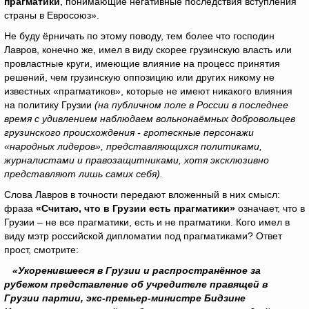
прагматики
, понимающие негативные последствия вступления
страны в Евросоюз».
Не буду ёрничать по этому поводу, тем более что господин
Лавров, конечно же, имел в виду скорее грузинскую власть или
провластные круги, имеющие влияние на процесс принятия
решений, чем грузинскую оппозицию или других никому не
известных «прагматиков», которые не имеют никакого влияния
на политику Грузии
(на публичном поле в России в последнее
время с удивлением наблюдаем вольнонаёмных добровольцев
грузинского происхождения - гротескные персонажи
«народных лидеров», представляющихся политиками,
журналистами и правозащитниками, хотя эксклюзивно
представляют лишь самих себя).
Слова Лавров в точности передают вложенный в них смысл:
фраза
«Считаю, что в Грузии есть прагматики»
означает, что в
Грузии – не все прагматики, есть и не прагматики. Кого имел в
виду мэтр российской дипломатии под прагматиками? Ответ
прост, смотрите:
«Укоренившееся в Грузии и распространённое за
рубежом представление об учредителе правящей в
Грузии партии, экс-премьер-министре Бидзине