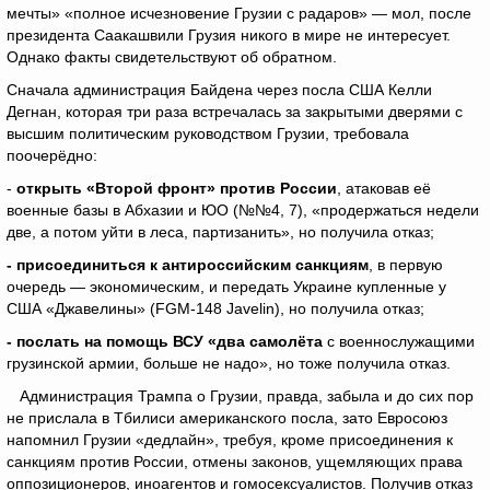
мечты» «полное исчезновение Грузии с радаров» — мол, после
президента Саакашвили Грузия никого в мире не интересует.
Однако факты свидетельствуют об обратном.
Сначала администрация Байдена через посла США Келли
Дегнан, которая три раза встречалась за закрытыми дверями с
высшим политическим руководством Грузии, требовала
поочерёдно:
-
открыть «Второй фронт» против России
, атаковав её
военные базы в Абхазии и ЮО (№№4, 7), «продержаться недели
две, а потом уйти в леса, партизанить», но получила отказ;
- присоединиться к антироссийским санкциям
, в первую
очередь — экономическим, и передать Украине купленные у
США «Джавелины» (FGM-148 Javelin), но получила отказ;
- послать на помощь ВСУ «два самолёта
с военнослужащими
грузинской армии, больше не надо», но тоже получила отказ.
Администрация Трампа о Грузии, правда, забыла и до сих пор
не прислала в Тбилиси американского посла, зато Евросоюз
напомнил Грузии «дедлайн», требуя, кроме присоединения к
санкциям против России, отмены законов, ущемляющих права
оппозиционеров, иноагентов и гомосексуалистов. Получив отказ