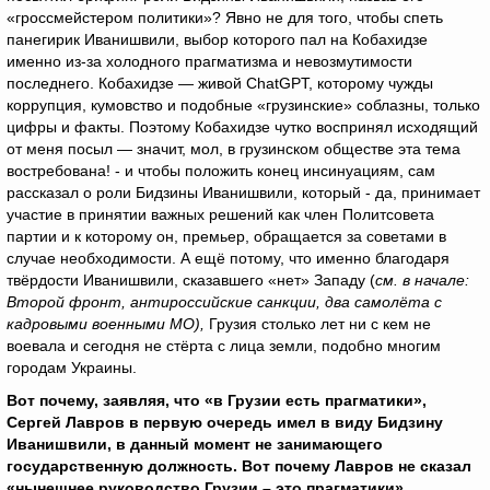
«гроссмейстером политики»? Явно не для того, чтобы спеть
панегирик Иванишвили, выбор которого пал на Кобахидзе
именно из-за холодного прагматизма и невозмутимости
последнего. Кобахидзе — живой ChatGPT, которому чужды
коррупция, кумовство и подобные «грузинские» соблазны, только
цифры и факты. Поэтому Кобахидзе чутко воспринял исходящий
от меня посыл — значит, мол, в грузинском обществе эта тема
востребована! - и чтобы положить конец инсинуациям, сам
рассказал о роли Бидзины Иванишвили, который - да, принимает
участие в принятии важных решений как член Политсовета
партии и к которому он, премьер, обращается за советами в
случае необходимости. А ещё потому, что именно благодаря
твёрдости Иванишвили, сказавшего «нет» Западу (
см. в начале:
Второй фронт, антироссийские санкции, два самолёта с
кадровыми военными МО),
Грузия столько лет ни с кем не
воевала и сегодня не стёрта с лица земли, подобно многим
городам Украины.
Вот почему, заявляя, что «в Грузии есть прагматики»,
Сергей Лавров в первую очередь имел в виду Бидзину
Иванишвили, в данный момент не занимающего
государственную должность. Вот почему Лавров не сказал
«нынешнее руководство Грузии – это прагматики».