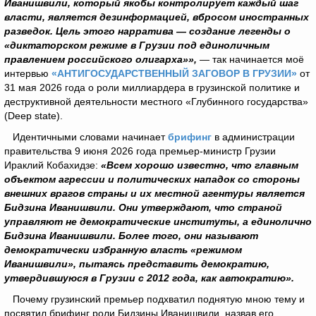
Иванишвили, который якобы контролирует каждый шаг
власти, является дезинформацией, вбросом иностранных
разведок. Цель этого нарратива — создание легенды о
«диктаторском режиме в Грузии под единоличным
правлением российского олигарха»»,
— так начинается моё
интервью
«АНТИГОСУДАРСТВЕННЫЙ ЗАГОВОР В ГРУЗИИ»
от
31 мая 2026 года о роли миллиардера в грузинской политике и
деструктивной деятельности местного «Глубинного государства»
(Deep state).
Идентичными словами начинает
брифинг
в администрации
правительства 9 июня 2026 года премьер-министр Грузии
Ираклий Кобахидзе:
«Всем хорошо известно, что главным
объектом агрессии и политических нападок со стороны
внешних врагов страны и их местной агентуры является
Бидзина Иванишвили. Они утверждают, что страной
управляют не демократические институты, а единолично
Бидзина Иванишвили. Более того, они называют
демократически избранную власть «режимом
Иванишвили», пытаясь представить демократию,
утвердившуюся в Грузии с 2012 года, как автократию».
Почему грузинский премьер подхватил поднятую мною тему и
посвятил брифинг роли Бидзины Иванишвили, назвав его