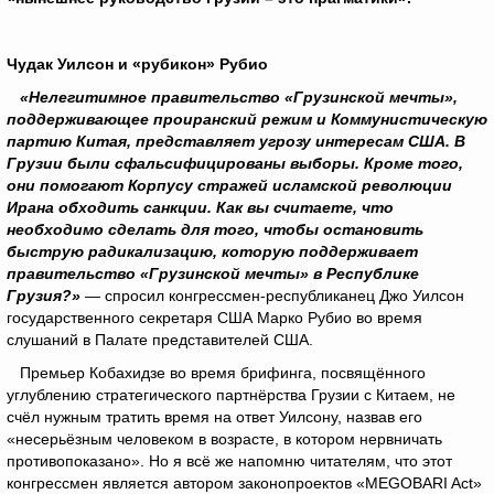
Чудак Уилсон и «рубикон» Рубио
«Нелегитимное правительство «Грузинской мечты»,
поддерживающее проиранский режим и Коммунистическую
партию Китая, представляет угрозу интересам США. В
Грузии были сфальсифицированы выборы. Кроме того,
они помогают Корпусу стражей исламской революции
Ирана обходить санкции. Как вы считаете, что
необходимо сделать для того, чтобы остановить
быструю радикализацию, которую поддерживает
правительство «Грузинской мечты» в Республике
Грузия?»
— спросил конгрессмен-республиканец Джо Уилсон
государственного секретаря США Марко Рубио во время
слушаний в Палате представителей США.
Премьер Кобахидзе во время брифинга, посвящённого
углублению стратегического партнёрства Грузии с Китаем, не
счёл нужным тратить время на ответ Уилсону, назвав его
«несерьёзным человеком в возрасте, в котором нервничать
противопоказано». Но я всё же напомню читателям, что этот
конгрессмен является автором законопроектов «MEGOBARI Act»