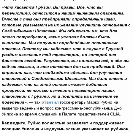
«Что касается Грузии. Вы правы. Всё, что вы
перечислили, относится к нашим нынешним опасениям.
Вместе с тем они предприняли определённые шаги,
которые указывают на их желание улучшить отношения с
Соединёнными Штатами. Мы объяснили им, что для
этого потребуется, какие условия должны быть
выполнены. Мы получили определённые позитивные
ответы. Поэтому мы надеемся, что в случае с Грузией
увидим изменение той траектории, по которой она
движется сегодня. Разумеется, мы понимаем всё, о чём вы
сейчас сказали, и это остаётся для нас проблемой. Они
спросили нас, что необходимо сделать для улучшения
отношений с Соединёнными Штатами. Мы дали ответ и
надеемся, что на этой основе сможем добиться
прогресса: не только изменить траекторию наших
отношений с Грузией, но и повлиять на изменение её
поведения»,
— так
ответил
госсекретарь Марко Рубио на
вышеприведённый вопрос конгрессмена-республиканца Джо
Уилсона во время слушаний в Палате представителей США.
Как видите, Рубио полностью разделяет и поддерживает
позицию Уилсона и недвусмысленно указывает на рубикон,