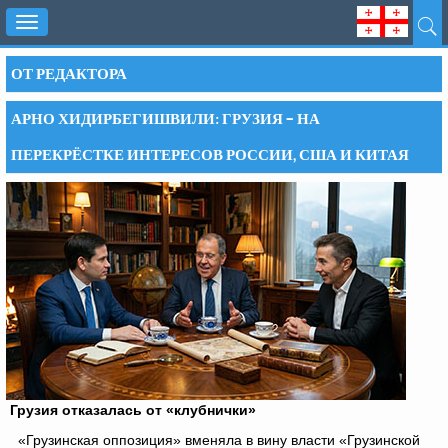
Toggle
navigation
ОТ РЕДАКТОРА
АРНО ХИДИРБЕГИШВИЛИ: ГРУЗИЯ – НА
ПЕРЕКРЁСТКЕ ИНТЕРЕСОВ РОССИИ, США И КИТАЯ
Грузия отказалась от «клубнички»
«Грузинская оппозиция» вменяла в вину власти «Грузинской