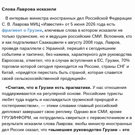
Слова Лаврова исказили
В интервью министра иностранных дел Российской Федерации
С. В. Лаврова МИЦ «Известия» от 5 июня 2026 года есть
фрагмент о Грузии
,
ключевые слова в котором исказили не
только грузинские, но и ведущие российские СМИ. Вспомнив, кто
и как подталкивал Саакашвили к августу 2008 года, Лавров,
проведя параллели с Украиной, перешёл к сегодняшним
событиям и тактично, без нажима, характерного для руководства
Евросоюза, отметил, что в случае вступления в ЕС, Грузии, 70%
торговли которой сегодня приходится на Россию, страны СНГ и
Китай, «придётся перестать быть страной, которая славится
своей сельскохозяйственной продукцией».
«Считаю, что в Грузии есть прагматики.
У нас отношения
поддерживаются на регулярной основе. Российские туристы
любят туда ездить и наслаждаться грузинской природой и
гостеприимством», — этими словами главный российский
дипломат завершает свою реплику. Однако все СМИ, кроме
ГРУЗИНФОРМ, не потрудились свериться с первоисточником и в
результате исказили слова Лаврова: якобы министр иностранных
дел России сказал, что
«нынешнее руководство Грузии
– это