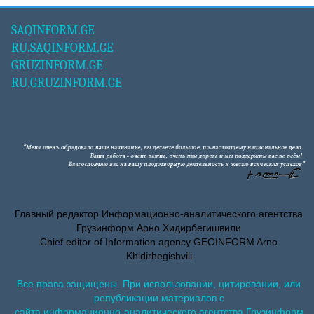
SAQINFORM.GE
RU.SAQINFORM.GE
GRUZINFORM.GE
RU.GRUZINFORM.GE
Главный редактор Информационно-аналитического агентства
Грузинформ Арно Хидирбегишвили
Chief editor of Information agency GEOINFORM Arno
Khidirbegishvili
Все права защищены. При использовании, цитировании, или
републикации материалов с
сайта информационно-аналитического агентства Грузинформ