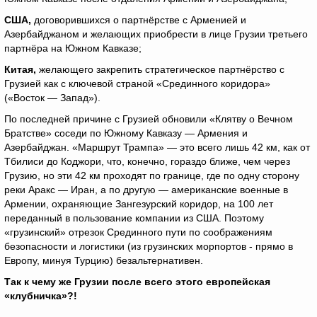
США,
договорившихся о партнёрстве с Арменией и
Азербайджаном и желающих приобрести в лице Грузии третьего
партнёра на Южном Кавказе;
Китая,
желающего закрепить стратегическое партнёрство с
Грузией как с ключевой страной «Срединного коридора»
(«Восток — Запад»).
По последней причине с Грузией обновили «Клятву о Вечном
Братстве» соседи по Южному Кавказу — Армения и
Азербайджан. «Маршрут Трампа» — это всего лишь 42 км, как от
Тбилиси до Коджори, что, конечно, гораздо ближе, чем через
Грузию, но эти 42 км проходят по границе, где по одну сторону
реки Аракс — Иран, а по другую — американские военные в
Армении, охраняющие Зангезурский коридор, на 100 лет
переданный в пользование компании из США. Поэтому
«грузинский» отрезок Срединного пути по соображениям
безопасности и логистики (из грузинских морпортов - прямо в
Европу, минуя Турцию) безальтернативен.
Так к чему же Грузии после всего этого европейская
«клубничка»?!