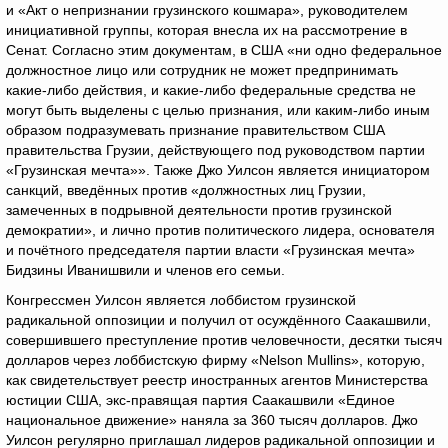
и «Акт о непризнании грузинского кошмара», руководителем
инициативной группы, которая внесла их на рассмотрение в
Сенат. Согласно этим документам, в США «ни одно федеральное
должностное лицо или сотрудник не может предпринимать
какие-либо действия, и какие-либо федеральные средства не
могут быть выделены с целью признания, или каким-либо иным
образом подразумевать признание правительством США
правительства Грузии, действующего под руководством партии
«Грузинская мечта»». Также Джо Уилсон является инициатором
санкций, введённых против «должностных лиц Грузии,
замеченных в подрывной деятельности против грузинской
демократии», и лично против политического лидера, основателя
и почётного председателя партии власти «Грузинская мечта»
Бидзины Иванишвили и членов его семьи.
Конгрессмен Уилсон является лоббистом грузинской
радикальной оппозиции и получил от осуждённого Саакашвили,
совершившего преступление против человечности, десятки тысяч
долларов через лоббистскую фирму «Nelson Mullins», которую,
как свидетельствует реестр иностранных агентов Министерства
юстиции США, экс-правящая партия Саакашвили «Единое
национальное движение» наняла за 360 тысяч долларов. Джо
Уилсон регулярно приглашал лидеров радикальной оппозиции и