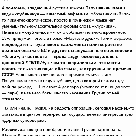
А по-моему, владеющий русским языком Папуашвили имел в
виду
«клубничку»
— известный эвфемизм, обозначающий что-
то пикантно-эротическое, просто в грузинском языке нет
уменьшительно-ласкательной формы слова «клубника».
Называть
«клубничкой»
что-то соблазнительно-откровенное,
18+, придумал Гоголь в поэме «Мёртвые души». Таким образом,
председатель грузинского парламента политкорректно
сравнил безвиз с ЕС и другие вышеуказанные европейские
«блага», в частности — пропаганду гомосексуальных
ценностей ЛГБТКИ+, с чем-то неприличным, что могли
понять только знающие оба языка, как грузины во времена
СССР.
Большинство же поняло в прямом смысле - что
Папуашвили имел в виду клубнику, цена которой в этом году
побила рекорд — 1 кг стоит 4 доллара (эквивалент в нацвалюте
— лари), из-за чего большинство населения Грузии от неё
отказалось.
Так или иначе, Грузия, на радость оппозиции, сегодня наконец-то
оказалась в центре перекрёстка государственных интересов трёх
ядерных супердержав:
России,
желающей приобрести в лице Грузии партнёра на
Южном Кавказе после отдаления Армении и Азербайджана;