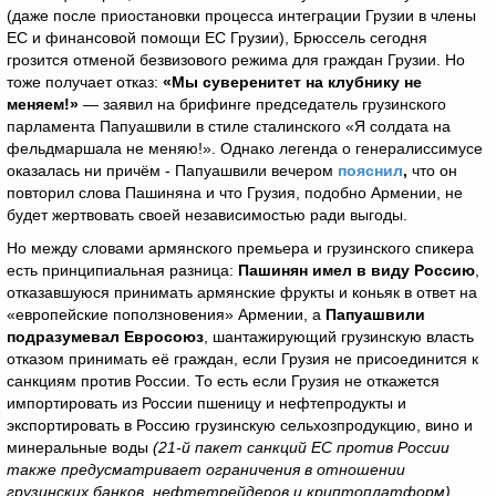
(даже после приостановки процесса интеграции Грузии в члены
ЕС и финансовой помощи ЕС Грузии), Брюссель сегодня
грозится отменой безвизового режима для граждан Грузии. Но
тоже получает отказ:
«Мы суверенитет на клубнику не
меняем
!
»
— заявил на брифинге председатель грузинского
парламента Папуашвили в стиле сталинского «Я солдата на
фельдмаршала не меняю!». Однако легенда о генералиссимусе
оказалась ни причём - Папуашвили вечером
пояснил
,
что он
повторил слова Пашиняна и что Грузия, подобно Армении, не
будет жертвовать своей независимостью ради выгоды.
Но между словами армянского премьера и грузинского спикера
есть принципиальная разница:
Пашинян имел в виду Россию
,
отказавшуюся принимать армянские фрукты и коньяк в ответ на
«европейские поползновения» Армении, а
Папуашвили
подразумевал Евросоюз
, шантажирующий грузинскую власть
отказом принимать её граждан, если Грузия не присоединится к
санкциям против России. То есть если Грузия не откажется
импортировать из России пшеницу и нефтепродукты и
экспортировать в Россию грузинскую сельхозпродукцию, вино и
минеральные воды
(21-й пакет санкций ЕС против России
также предусматривает ограничения в отношении
грузинских банков, нефтетрейдеров и криптоплатформ).