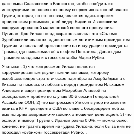
даже сына Саакашвили в Вашингтон, чтобы снабдить их
инструкциями по насильственному свержению законной власти
Грузии, которая, по его словам, является «диктаторским
проиранским режимом», а её лидер Бидзина Иванишвили —
«коррумпированной марионеткой военного преступника
Путина». Джо Уилсон неоднократно заявлял, что «Саломе
Зурабишвили является единственным легитимным президентом
Грузии», и послал ей приглашение на инаугурацию президента
Трампа, где познакомил её с шефом Пентагона, Дональдом
Трампом-младшим и с госсекретарём Марко Рубио.
Учитывая: 1) что конгрессмен Уилсон является
коррумпированным двуличным чиновником, которому
всеобъемлющее стратегическое партнёрство Азербайджана с
Китаем не помешало лебезить перед президентом Ильхамом
Алиевым и вице-президентом Мехрибан Алиевой на
официальном приёме по случаю 80-й сессии Генеральной
Ассамблеи ООН; 2) что конгрессмен Уилсон в упор не заметил
визита в КНР президента США во главе с беспрецедентной за
всю историю американо-китайских отношений делегацией; 3) что
экспорт и импорт Грузии с Ираном равны 0,0%, — можно было,
конечно, не тратить время на чудака Уилсона, если бы за ним не
проходил «рубикон» госсекретаря Рубио…