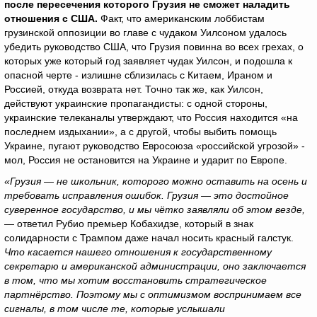
после пересечения которого Грузия не сможет наладить
отношения с США.
Факт, что американским лоббистам
грузинской оппозиции во главе с чудаком Уилсоном удалось
убедить руководство США, что Грузия повинна во всех грехах, о
которых уже который год заявляет чудак Уилсон, и подошла к
опасной черте - излишне сблизилась с Китаем, Ираном и
Россией, откуда возврата нет. Точно так же, как Уилсон,
действуют украинские пропагандисты: с одной стороны,
украинские телеканалы утверждают, что Россия находится «на
последнем издыхании», а с другой, чтобы выбить помощь
Украине, пугают руководство Евросоюза «российской угрозой» -
мол, Россия не остановится на Украине и ударит по Европе.
«Грузия — не школьник, которого можно оставить на осень и
требовать исправления ошибок. Грузия — это достойное
суверенное государство, и мы чётко заявляли об этом везде,
— ответил Рубио премьер Кобахидзе, который в знак
солидарности с Трампом даже начал носить красный галстук.
Что касается нашего отношения к государственному
секретарю и американской администрации, оно заключается
в том, что мы хотим восстановить стратегическое
партнёрство. Поэтому мы с оптимизмом воспринимаем все
сигналы, в том числе те, которые услышали