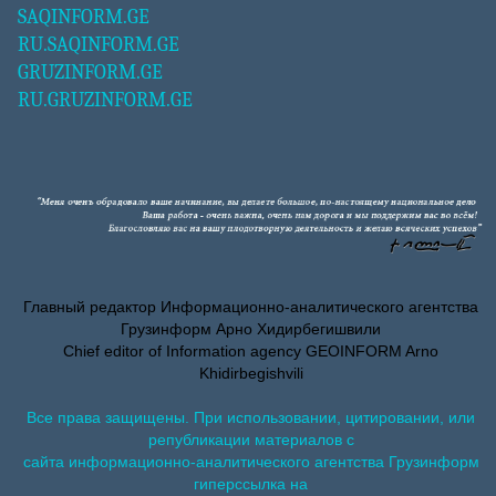
SAQINFORM.GE
RU.SAQINFORM.GE
GRUZINFORM.GE
RU.GRUZINFORM.GE
Главный редактор Информационно-аналитического агентства
Грузинформ Арно Хидирбегишвили
Chief editor of Information agency GEOINFORM Arno
Khidirbegishvili
Все права защищены. При использовании, цитировании, или
републикации материалов с
сайта информационно-аналитического агентства Грузинформ
гиперссылка на