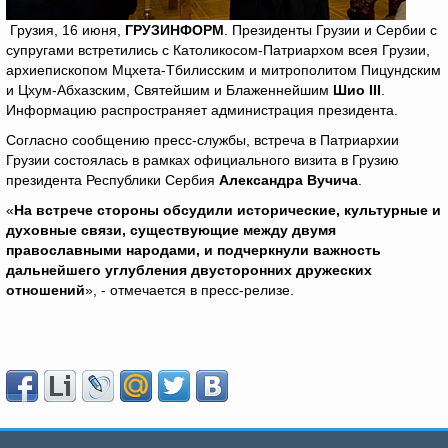
Грузия, 16 июня,
ГРУЗИНФОРМ
. Президенты Грузии и Сербии с
супругами встретились с Католикосом-Патриархом всея Грузии,
архиепископом Мцхета-Тбилисским и митрополитом Пицундским
и Цхум-Абхазским, Святейшим и Блаженнейшим
Шио
III
.
Информацию распространяет администрация президента.
Согласно сообщению пресс-службы, встреча в Патриархии
Грузии состоялась в рамках официального визита в Грузию
президента Республики Сербия
Александра Вучича
.
«
На встрече стороны обсудили исторические, культурные и
духовные связи, существующие между двумя
православными народами, и подчеркнули важность
дальнейшего углубления двусторонних дружеских
отношений
», - отмечается в пресс-релизе.