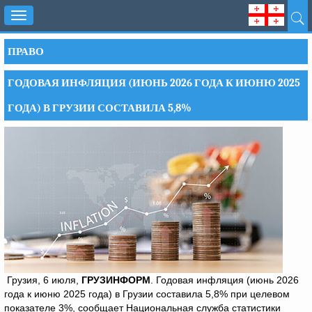
Toggle
navigation
ПРАВО
ГОДОВАЯ ИНФЛЯЦИЯ (ИЮНЬ 2026 ГОДА К ИЮНЮ 2025
ГОДА) В ГРУЗИИ СОСТАВИЛА 5,8%
Грузия, 6 июля,
ГРУЗИНФОРМ
. Годовая инфляция (июнь 2026
года к июню 2025 года) в Грузии составила 5,8% при целевом
показателе 3%, сообщает Национальная служба статистики