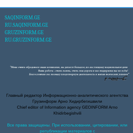
SAQINFORM.GE
RU.SAQINFORM.GE
GRUZINFORM.GE
RU.GRUZINFORM.GE
Главный редактор Информационно-аналитического агентства
Грузинформ Арно Хидирбегишвили
Chief editor of Information agency GEOINFORM Arno
Khidirbegishvili
Все права защищены. При использовании, цитировании, или
републикации материалов с