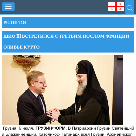
Toggle
navigation
РЕЛИГИЯ
ШИО III ВСТРЕТИЛСЯ С ТРЕТЬИМ ПОСЛОМ ФРАНЦИИ
ОЛИВЬЕ КУРТО
Грузия, 6 июля,
ГРУЗИНФОРМ
. В Патриархии Грузии Святейший
и Блаженнейший, Католикос-Патриарх всея Грузии, Архиепископ