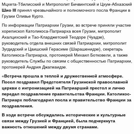
Мцхета-Тбилисский и Митрополит Бичвинтский и Цхум-Абхазский
Шио
III
принял чрезвычайного и полномочного посла Франции в
Грузии Оливье Курто.
По информации Патриархии Грузии, во встрече приняли участие
хорепископ Католикоса-Патриарха всея Грузии, митрополит
Ахалцихский и Тао-Кларджетский Теодоре (Чуадзе),
руководитель отдела внешних связей Патриархии, митрополит
Зугдидский и Цаишский Герасиме (Шарашенидзе), секретарь
Католикоса-Патриарха, протоиерей Михаил Ботковели, а также
руководитель Службы по связям с общественностью Патриархии,
протоиерей Андрия Джагмаидзе.
«
Встреча прошла в теплой и дружественной атмосфере.
Посол поздравил Предстоятеля Грузинской православной
церкви с интронизацией на Патриарший престол и лично
передал поздравление правительства Франции. Католикос-
Патриарх поблагодарил посла и правительство Франции за
поздравления.
В ходе встречи обсуждались исторические и культурные
связи между Грузией и Францией, была подчеркнута
важность отношений между двумя странами.