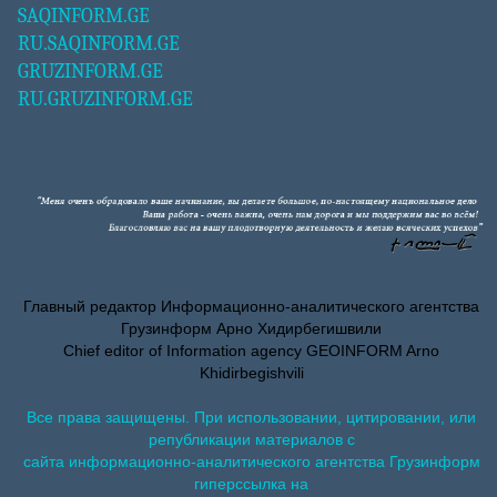
SAQINFORM.GE
RU.SAQINFORM.GE
GRUZINFORM.GE
RU.GRUZINFORM.GE
Главный редактор Информационно-аналитического агентства
Грузинформ Арно Хидирбегишвили
Chief editor of Information agency GEOINFORM Arno
Khidirbegishvili
Все права защищены. При использовании, цитировании, или
републикации материалов с
сайта информационно-аналитического агентства Грузинформ
гиперссылка на