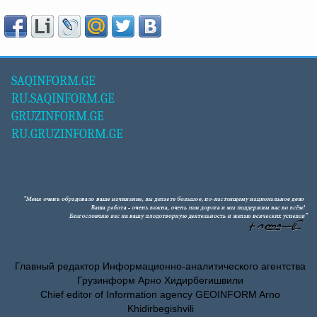
SAQINFORM.GE
RU.SAQINFORM.GE
GRUZINFORM.GE
RU.GRUZINFORM.GE
Главный редактор Информационно-аналитического агентства
Грузинформ Арно Хидирбегишвили
Chief editor of Information agency GEOINFORM Arno
Khidirbegishvili