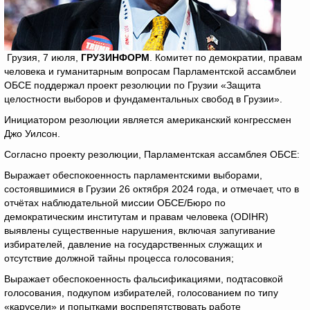
Грузия, 7 июля,
ГРУЗИНФОРМ
. Комитет по демократии, правам
человека и гуманитарным вопросам Парламентской ассамблеи
ОБСЕ поддержал проект резолюции по Грузии «Защита
целостности выборов и фундаментальных свобод в Грузии».
Инициатором резолюции является американский конгрессмен
Джо Уилсон.
Согласно проекту резолюции, Парламентская ассамблея ОБСЕ:
Выражает обеспокоенность парламентскими выборами,
состоявшимися в Грузии 26 октября 2024 года, и отмечает, что в
отчётах наблюдательной миссии ОБСЕ/Бюро по
демократическим институтам и правам человека (ODIHR)
выявлены существенные нарушения, включая запугивание
избирателей, давление на государственных служащих и
отсутствие должной тайны процесса голосования;
Выражает обеспокоенность фальсификациями, подтасовкой
голосования, подкупом избирателей, голосованием по типу
«карусели» и попытками воспрепятствовать работе