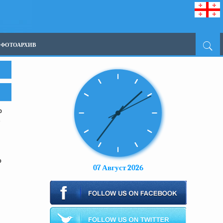
ФОТОАРХИВ
р
е
о
07 Август 2026