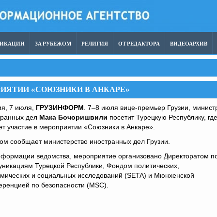
ЛИКАЦИИ
ЗА РУБЕЖОМ
РЕЛИГИЯ
ОТ РЕДАКТОРА
ВИДЕОАРХИВ
ИЯТИИ «СОЮЗНИКИ В АНКАРЕ»
я, 7 июля,
ГРУЗИНФОРМ
. 7–8 июля вице-премьер Грузии, минист
транных дел
Мака Бочоришвили
посетит Турецкую Республику, гд
т участие в мероприятии «Союзники в Анкаре».
ом сообщает министерство иностранных дел Грузии.
нформации ведомства, мероприятие организовано Директоратом п
никациям Турецкой Республики, Фондом политических,
омических и социальных исследований (SETA) и Мюнхенской
еренцией по безопасности (MSC).