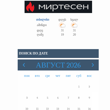
თბილისი
დღეს
ხვალ
ამინდი
დღე
31
31
ღამე
19
20
ПОИСК ПО ДАТЕ
АВГУСТ 2026
пон
вто
сре
чет
пят
суб
вос
1
2
3
4
5
6
7
8
9
10
11
12
13
14
15
16