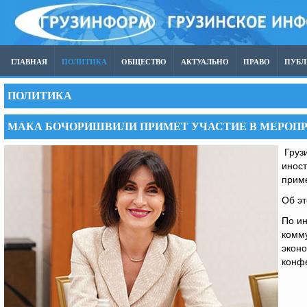
ГЛАВНАЯ
ПОЛИТИКА
ОБЩЕСТВО
АКТУАЛЬНО
ПРАВО
ПУБ
ПОЛИТИКА
МАКА БОЧОРИШВИЛИ ПРИМЕТ УЧАСТИЕ В МЕРОПР
Грузи
инос
приме
Об эт
По и
комму
экон
конф