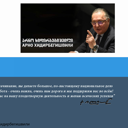
Хидирбегишвили