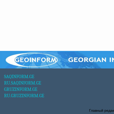
SAQINFORM.GE
RU.SAQINFORM.GE
GRUZINFORM.GE
RU.GRUZINFORM.GE
Главный редак