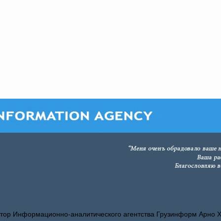
тор Информационно-аналитического агентства Грузинформ Арно 