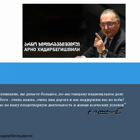
Хидирбегишвили