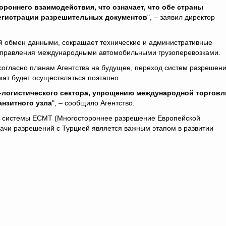
роннего взаимодействия, что означает, что обе страны
егистрации разрешительных документов
", – заявил директор
ый обмен данными, сокращает технические и административные
 управления международными автомобильными грузоперевозками.
 согласно планам Агентства на будущее, переход систем разрешени
ат будет осуществляться поэтапно.
-логистического сектора, упрощению международной торговл
анзитного узла
", – сообщило Агентство.
ной системы ECMT (Многостороннее разрешение Европейской
ачи разрешений с Турцией является важным этапом в развитии