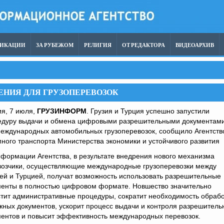
ЛИКАЦИИ
ЗА РУБЕЖОМ
РЕЛИГИЯ
ОТ РЕДАКТОРА
ВИДЕОАРХИВ
ЕНИЯ ДЛЯ ГРУЗОПЕРЕВОЗОК
я, 7 июля,
ГРУЗИНФОРМ
. Грузия и Турция успешно запустили
едуру выдачи и обмена цифровыми разрешительными документам
международных автомобильных грузоперевозок, сообщило Агентств
ного транспорта Министерства экономики и устойчивого развития
формации Агентства, в результате внедрения нового механизма
возчики, осуществляющие международные грузоперевозки между
ей и Турцией, получат возможность использовать разрешительные
менты в полностью цифровом формате. Новшество значительно
тит административные процедуры, сократит необходимость обрабо
ных документов, ускорит процесс выдачи и контроля разрешитель
ментов и повысит эффективность международных перевозок.