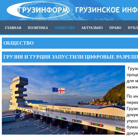
ГЛАВНАЯ
ПОЛИТИКА
ОБЩЕСТВО
АКТУАЛЬНО
ПРАВО
ПУБ
ОБЩЕСТВО
ГРУЗИЯ И ТУРЦИЯ ЗАПУСТИЛИ ЦИФРОВЫЕ РАЗРЕШ
Грузи
проц
для 
назем
По ин
пере
Грузи
доку
упрос
бумаж
доку