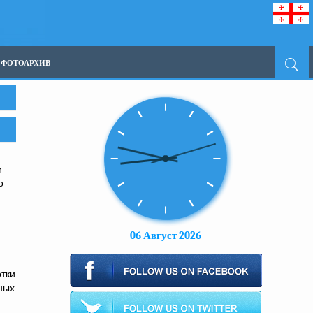
ФОТОАРХИВ
и
о
06 Август 2026
тки
ных