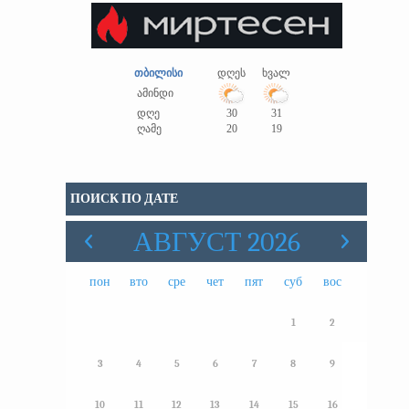
თბილისი
დღეს
ხვალ
ამინდი
დღე
30
31
ღამე
20
19
ПОИСК ПО ДАТЕ
АВГУСТ 2026
пон
вто
сре
чет
пят
суб
вос
1
2
3
4
5
6
7
8
9
10
11
12
13
14
15
16