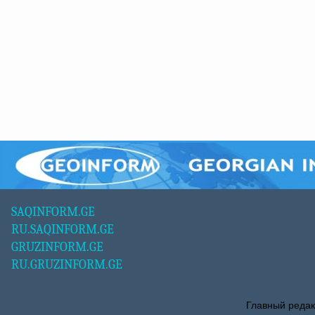
SAQINFORM.GE
RU.SAQINFORM.GE
GRUZINFORM.GE
RU.GRUZINFORM.GE
Главный редак