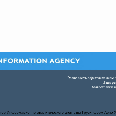
тор Информационно-аналитического агентства Грузинформ Арно 