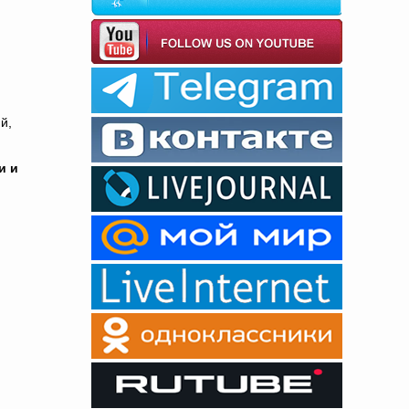
й,
и и