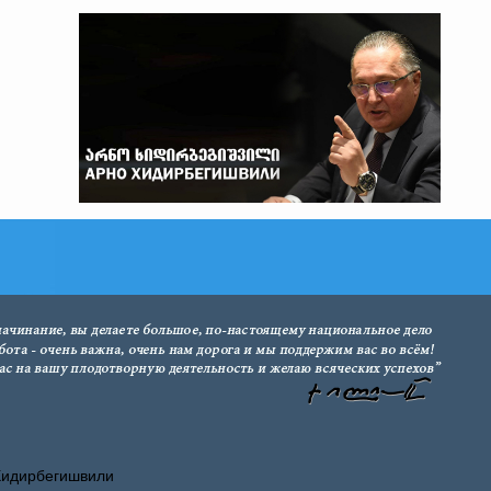
Хидирбегишвили