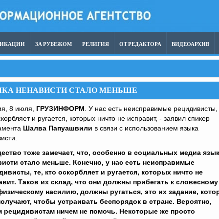
ЛИКАЦИИ
ЗА РУБЕЖОМ
РЕЛИГИЯ
ОТ РЕДАКТОРА
ВИДЕОАРХИВ
ЫКА НЕНАВИСТИ СТАЛО МЕНЬШЕ
я, 8 июля,
ГРУЗИНФОРМ
. У нас есть неисправимые рецидивисты, 
скорбляет и ругается, которых ничто не исправит, - заявил спикер
амента
Шалва Папуашвили
в связи с использованием языка
исти.
ество тоже замечает, что, особенно в социальных медиа язы
висти стало меньше. Конечно, у нас есть неисправимые
дивисты, те, кто оскорбляет и ругается, которых ничто не
авит. Таков их склад, что они должны прибегать к словесному
физическому насилию, должны ругаться, это их задание, кото
получают, чтобы устраивать беспорядок в стране. Вероятно,
м рецидивистам ничем не помочь. Некоторые же просто