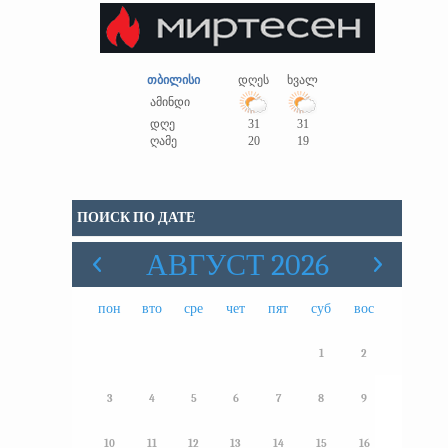
თბილისი
დღეს
ხვალ
ამინდი
დღე
31
31
ღამე
20
19
ПОИСК ПО ДАТЕ
АВГУСТ 2026
пон
вто
сре
чет
пят
суб
вос
1
2
3
4
5
6
7
8
9
10
11
12
13
14
15
16