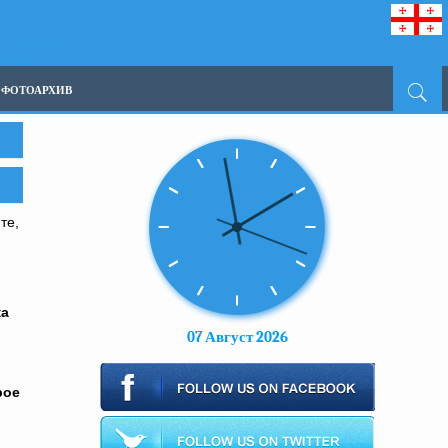
ФОТОАРХИВ
те,
ка
07 Август 2026
рое