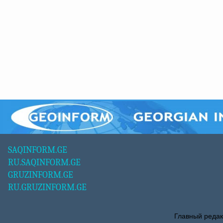
SAQINFORM.GE
RU.SAQINFORM.GE
GRUZINFORM.GE
RU.GRUZINFORM.GE
Главный редак