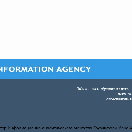
тор Информационно-аналитического агентства Грузинформ Арно 