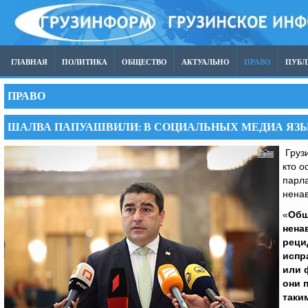
ГЛАВНАЯ
ПОЛИТИКА
ОБЩЕСТВО
АКТУАЛЬНО
ПРАВО
ПУБ
ПРАВО
ШАЛВА ПАПУАШВИЛИ: В СОЦИАЛЬНЫХ МЕДИА ЯЗ
Грузи
кто о
парл
ненав
«
Общ
нена
реци
испр
или 
они 
таки