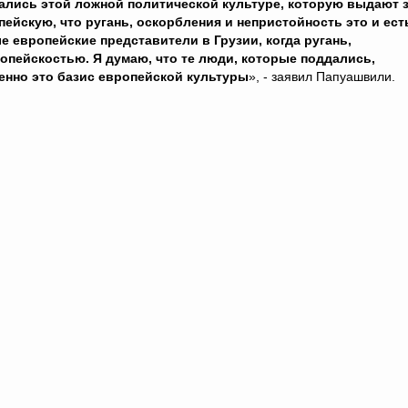
ались этой ложной политической культуре, которую выдают 
пейскую, что ругань, оскорбления и непристойность это и ест
 европейские представители в Грузии, когда ругань,
опейскостью. Я думаю, что те люди, которые поддались,
менно это базис европейской культуры
», - заявил Папуашвили.