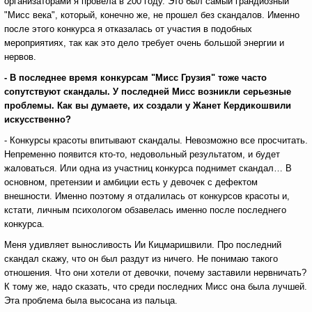
организаторами я провела в 200 году. Это был самый грандиозный
"Мисс века", который, конечно же, не прошел без скандалов. Именно
после этого конкурса я отказалась от участия в подобных
мероприятиях, так как это дело требует очень большой энергии и
нервов.
- В последнее время конкурсам "Мисс Грузия" тоже часто
сопутствуют скандалы. У последней Мисс возникли серьезные
проблемы. Как вы думаете, их создали у Жанет Кердикошвили
искусственно?
- Конкурсы красоты впитывают скандалы. Невозможно все просчитать.
Непременно появится кто-то, недовольный результатом, и будет
жаловаться. Или одна из участниц конкурса поднимет скандал… В
основном, претензии и амбиции есть у девочек с дефектом
внешности. Именно поэтому я отдалилась от конкурсов красоты и,
кстати, личным психологом обзавелась именно после последнего
конкурса.
Меня удивляет выносливость Ии Кицмаришвили. Про последний
скандал скажу, что он был раздут из ничего. Не понимаю такого
отношения. Что они хотели от девочки, почему заставили нервничать?
К тому же, надо сказать, что среди последних Мисс она была лучшей.
Эта проблема была высосана из пальца.