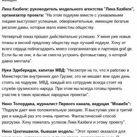
Лика Казбеги: руководитель модельного агентства "Лика Казбеги",
организатор проекта:
"На этом подиуме вместе с узнаваемыми
лицами выступают успешные, обворожительные, имеющие богатые
регалии дамы, которые мало известны обществу.
Четвертый показ прошел действительно успешно. У меня уже новые
планы и весной предложу обществу еще лучший подиум. Хочу от
всего сердца поблагодарить моего соорганизатора и партнера graf.ge.
Если бы не они, я бы не смогла устроить фотовыставку, о которой
давно мечтала".
Нуки Эдиберидзе, капитан МВД:
"Несмотря на то, что я работаю в
Министерстве внутренних дел Грузии, это не мешает мне один день
стоять на подиуме. МВД, каждый его сотрудник всегда стоят на
службе грузинского народа. При этом мы всегда готовы принять
участие в таких красивых народных проектах".
Нино Толордава, журналист Первого канала, ведущая "Моамбе":
"Подиум дает мне положительную эмоцию. Я выступаю уже в третий
раз и каждый раз это очень приятно. Фантастический способ
разгрузки. Хочу пожелать успехов Лике Казбеги и этому проекту".
Нино Цкитишвили, бывшая модель:
"Этот проект оказался для