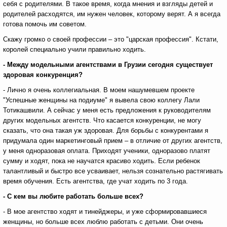
себя с родителями. В такое время, когда мнения и взгляды детей и
родителей расходятся, им нужен человек, которому верят. А я всегда
готова помочь им советом.
Скажу громко о своей профессии – это "царская профессия". Кстати,
королей специально учили правильно ходить.
- Между модельными агентствами в Грузии сегодня существует
здоровая конкуренция?
- Лично я очень коллегиальная. В моем нашумевшем проекте
"Успешные женщины на подиуме" я вывела свою коллегу Лали
Тотикашвили. А сейчас у меня есть предложения к руководителям
других модельных агентств. Что касается конкуренции, не могу
сказать, что она такая уж здоровая. Для борьбы с конкурентами я
придумала один маркетинговый прием – в отличие от других агентств,
у меня одноразовая оплата. Приходят ученики, одноразово платят
сумму и ходят, пока не научатся красиво ходить. Если ребенок
талантливый и быстро все усваивает, нельзя сознательно растягивать
время обучения. Есть агентства, где учат ходить по 3 года.
- С кем вы любите работать больше всех?
- В мое агентство ходят и тинейджеры, и уже сформировавшиеся
женщины, но больше всех люблю работать с детьми. Они очень