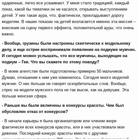
одаренные, легко все усваивают. У меня стало традицией, каждый
показ, какой бы тематики он не касался, открывать выступлением
детей. У них такая аура, что, фактически, прокладывают дорогу
моделям. В наших показах на детей возлагается именно эта миссия –
внесение на сцену первого эффекта, положительной ауры, что очень
важно.
- Вообще, грузины были настроены скептически к модельному
делу, и еще острее воспринимали появление на подиуме мужчин.
И сегодня можно услышать, что все мужчины, выходящие на
подиум – Геи. Что вы скажете по этому поводу?
- В моем агентстве были подготовлены примерно 50 мальчиков.
Думаю, отношение к ним уже изменилось. Сегодня много моделей
мужчин. О них больше не говорят оскорбительных слов. Вообще,
спрос на модели мужского пола не так высок, как на девушек. Эта
больше женская сфера.
- Раньше вы были включены в конкурсы красоты. Чем был
обусловлен отказ от конкурсов?
- В начале карьеры я была организатором или членом жюри
фактически всех конкурсов красоты, или в них участвовали мои
девочки. Последний конкурс красоты вместе с другими