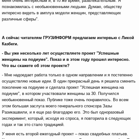
меня очень интересным и, в то же время, развлекательным. Я
познакомилась с необыкновенными людьми. Думаю, обществу
интересно видеть в амплуа модели женщин, представляющих
различные сферы".
А сейчас читателям ГРУЗИНФОРМ предлагаем интервью с
Ликой
Казбеги.
- Вы уже несколько лет осуществляете проект "Успешные
женщины на подиуме". Показ и в этом году прошел интересно.
Что вы скажете об этом проекте?
- Мне надоедает работа только в одном направлении и я постепенно
осуществляю новые идеи. В один прекрасный день я решила сменить
поколение на подиуме и сделала проект "Успешная женщина на
подиуме", в котором участвовали женщины за 30. Получился
необыкновенный показ. Публике тоже очень понравилось. Во всем
этом большая заслуга моего генерального спонсора Зазы
Разикашвили, и я еще раз благодарю его. Это был одноразовый
эксперимент, который, исходя из спроса, я повторила в следующих
годах и так это стало традицией.
У меня есть второй ежегодный проект – показ свадебных платьев.