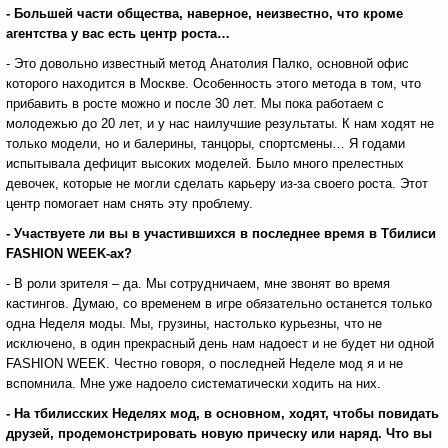
- Большей части общества, наверное, неизвестно, что кроме
агентства у вас есть центр роста…
- Это довольно известный метод Анатолия Палко, основной офис
которого находится в Москве. Особенность этого метода в том, что
прибавить в росте можно и после 30 лет. Мы пока работаем с
молодежью до 20 лет, и у нас наилучшие результаты. К нам ходят не
только модели, но и балерины, танцоры, спортсмены… Я годами
испытывала дефицит высоких моделей. Было много прелестных
девочек, которые не могли сделать карьеру из-за своего роста. Этот
центр помогает нам снять эту проблему.
- Участвуете ли вы в участившихся в последнее время в Тбилиси
FASHION
WEEK
-ах?
- В роли зрителя – да. Мы сотрудничаем, мне звонят во время
кастингов. Думаю, со временем в игре обязательно останется только
одна Неделя моды. Мы, грузины, настолько курьезны, что не
исключено, в один прекрасный день нам надоест и не будет ни одной
FASHION WEEK. Честно говоря, о последней Неделе мод я и не
вспомнила. Мне уже надоело систематически ходить на них.
- На тбилисских Неделях мод, в основном, ходят, чтобы повидать
друзей, продемонстрировать новую прическу или наряд. Что вы