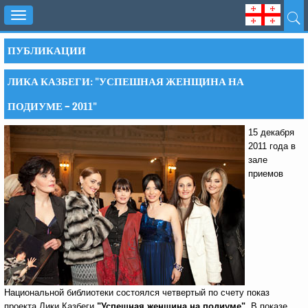
Toggle
navigation
ПУБЛИКАЦИИ
ЛИКА КАЗБЕГИ: "УСПЕШНАЯ ЖЕНЩИНА НА
ПОДИУМЕ – 2011"
15 декабря
2011 года в
зале
приемов
Национальной библиотеки состоялся четвертый по счету показ
проекта Лики Казбеги
"Успешная женщина на подиуме".
В показе