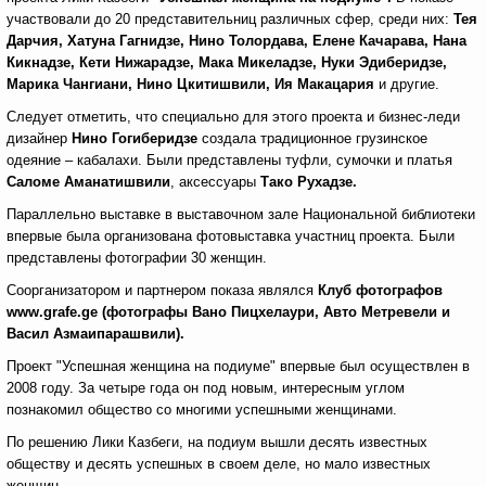
участвовали до 20 представительниц различных сфер, среди них:
Тея
Дарчия, Хатуна Гагнидзе, Нино Толордава, Елене Качарава, Нана
Кикнадзе, Кети Нижарадзе, Мака Микеладзе, Нуки Эдиберидзе,
Марика Чангиани, Нино Цкитишвили, Ия Макацария
и другие.
Следует отметить, что специально для этого проекта и бизнес-леди
дизайнер
Нино Гогиберидзе
создала традиционное грузинское
одеяние – кабалахи. Были представлены туфли, сумочки и платья
Саломе Аманатишвили
, аксессуары
Тако Рухадзе.
Параллельно выставке в выставочном зале Национальной библиотеки
впервые была организована фотовыставка участниц проекта. Были
представлены фотографии 30 женщин.
Соорганизатором и партнером показа являлся
Клуб фотографов
www
.
grafe
.
ge
(фотографы Вано Пицхелаури, Авто Метревели и
Васил Азмаипарашвили).
Проект "Успешная женщина на подиуме" впервые был осуществлен в
2008 году. За четыре года он под новым, интересным углом
познакомил общество со многими успешными женщинами.
По решению Лики Казбеги, на подиум вышли десять известных
обществу и десять успешных в своем деле, но мало известных
женщин.