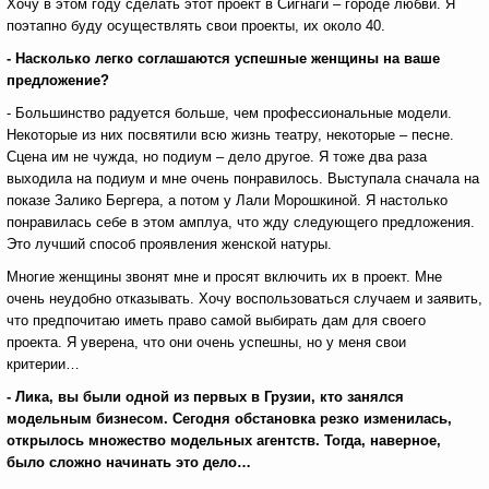
Хочу в этом году сделать этот проект в Сигнаги – городе любви. Я
поэтапно буду осуществлять свои проекты, их около 40.
- Насколько легко соглашаются успешные женщины на ваше
предложение?
- Большинство радуется больше, чем профессиональные модели.
Некоторые из них посвятили всю жизнь театру, некоторые – песне.
Сцена им не чужда, но подиум – дело другое. Я тоже два раза
выходила на подиум и мне очень понравилось. Выступала сначала на
показе Залико Бергера, а потом у Лали Морошкиной. Я настолько
понравилась себе в этом амплуа, что жду следующего предложения.
Это лучший способ проявления женской натуры.
Многие женщины звонят мне и просят включить их в проект. Мне
очень неудобно отказывать. Хочу воспользоваться случаем и заявить,
что предпочитаю иметь право самой выбирать дам для своего
проекта. Я уверена, что они очень успешны, но у меня свои
критерии…
- Лика, вы были одной из первых в Грузии, кто занялся
модельным бизнесом. Сегодня обстановка резко изменилась,
открылось множество модельных агентств. Тогда, наверное,
было сложно начинать это дело…