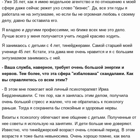
- Уже 16 лет, как я имею модельное агентство и по отношению к моей
сфере даже сейчас режет ухо слово "бизнес". Да, все эти годы я
работала не на энтузиазме, но если бы не огромная любовь к своему
делу, давно бы оставила его.
Я владею и другими профессиями, но ближе всех мне это дело.
Лучше всего у меня получается учить людей красиво ходить.
Я занимаюсь с детьми с 4 лет, тинейджерами. Самой старшей моей
ученице 45 лет. Кстати, эта дама мне очень нравится и я с большим
энтузиазмом занимаюсь с ней.
- Ваша служба, наверное, требует очень большой энергии и
нервов. Тем более, что эта сфера "избалована" скандалами. Как
вы справляетесь со всем этим?
- В этом мне помогает мой личный психотерапевт Ирма
Бердзенишвили. С тех пор, как я занялась этим делом, получила
очень большой стресс и жалею, что не обратилась к психологу
раньше. Тогда я сохранила бы спокойные и здоровые нервы.
Визиты к психологу облегчают мне общение с детьми. Полученные от
нее советы я использую на занятиях. И дети больше мне доверяют.
Известно, что тинейджерский возраст очень сложный период. В этом
возрасте я тоже была невыносима. Очень хорошо помню, как вела