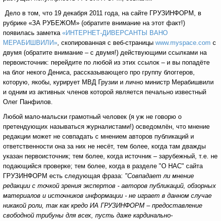
Дело в том, что 19 декабря 2011 года, на сайте ГРУЗИНФОРМ, в
рубрике «ЗА РУБЕЖОМ» (обратите внимание на этот факт!)
появилась заметка
«ИНТЕРНЕТ-ДИВЕРСАНТЫ ВАНО
МЕРАБИШВИЛИ»
, скопированная с веб-страницы
www.myspace.com
с
двумя (обратите внимание – с двумя!) действующими ссылками на
первоисточник: перейдите по любой из этих ссылок – и вы попадёте
на блог некого Дениса, рассказывающего про группу блоггеров,
которую, якобы, курирует МВД Грузии и лично министр Мерабишвили
и одним из активных членов которой является печально известный
Олег Панфилов.
Любой мало-мальски грамотный человек (я уж не говорю о
претендующих называться журналистами!) осведомлён, что мнение
редакции может не совпадать с мнением авторов публикаций и
ответственности она за них не несёт, тем более, когда там дважды
указан первоисточник; тем более, когда источник – зарубежный, т.е. не
подающийся проверке; тем более, когда в разделе "О НАС" сайта
ГРУЗИНФОРМ есть следующая фраза:
"Совпадает ли мнение
редакции с точкой зрения экспертов - авторов публикаций, обзорных
материалов и источников информации - не играет в данном случае
никакой роли, так как кредо ИА ГРУЗИНФОРМ – предоставление
свободной трибуны для всех, пусть даже кардинально-