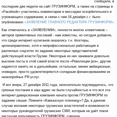
сообщали, в
последние две недели на сайт ГРУЗИНФОРМ, а также на страницы в
«Facebook» участились комментарии и месседжи оскорбительного и
угрожающего содержания, в связи с чем 16 декабря с.г. было
опубликовано
«ЗАЯВЛЕНИЕ ГЛАВНОГО РЕДАКТОРА ГРУЗИНФОРМ»
.
Как отмечалось в «ЗАЯВЛЕНИИ», личности многих клеветников –
авторов примитивных посланий - нам известны, но сегодня добавлю,
что среди интернет-хулиганов оказались т.н. блоггеры,
целенаправленно, хотя и непрофессионально работающие в
различных соцсетях по заданию некоторых представителей
действующей власти Грузии. Некоторые из них занимали довольно
высокие посты в этой самой власти после «Революции роз», другие
надеются занять их в дальнейшем, остальные, менее амбициозные,
очевидно, просто удовлетворяются солидным финансированием их
низкопробных PR-услуг.
И вот вчера, 27 декабря 2011 года, окончательно подтвердилось, что
грязные послания в наш адрес не были случайностью и что вся эта
интернет-диверсионная компания начата против ГРУЗИНФОРМ по
заданию свыше. Помните «Кавказскую пленницу»? Да, в данном
случае желание некоторых грузинских властителей и возможности
некоторых руководителей грузинских СМИ, которым не даёт покоя
растущая популярность ГРУЗИНФОРМ, совпали.