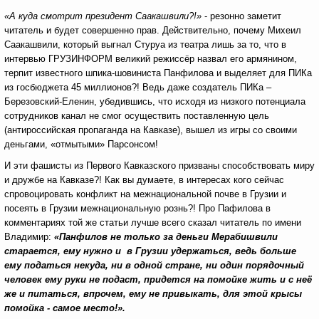
«А куда смотрит президент Саакашвили?!»
- резонно заметит
читатель и будет совершенно прав. Действительно, почему Михеил
Саакашвили, который выгнал Стуруа из театра лишь за то, что в
интервью ГРУЗИНФОРМ великий режиссёр назвал его армянином,
терпит известного шпика-шовиниста Панфилова и выделяет для ПИКа
из госбюджета 45 миллионов?! Ведь даже создатель ПИКа –
Березовский-Еленин, убедившись, что исходя из низкого потенциала
сотрудников канал не смог осуществить поставленную цель
(антироссийская пропаганда на Кавказе), вышел из игры со своими
деньгами, «отмытыми» Парсонсом!
И эти фашисты из Первого Кавказского призваны способствовать миру
и дружбе на Кавказе?! Как вы думаете, в интересах кого сейчас
спровоцировать конфликт на межнациональной почве в Грузии и
посеять в Грузии межнациональную рознь?! Про Пафилова в
комментариях той же статьи лучше всего сказал читатель по имени
Владимир:
«Панфилов не только за деньги Мерабишвили
старается, ему нужно и в Грузии удержаться, ведь больше
ему податься некуда, ни в одной стране, ни один порядочный
человек ему руки не подаст, придется на помойке жить и с неё
же и питаться, впрочем, ему не привыкать, для этой крысы
помойка - самое место!».