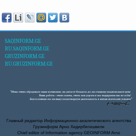
SAQINFORM.GE
RU.SAQINFORM.GE
GRUZINFORM.GE
RU.GRUZINFORM.GE
Главный редактор Информационно-аналитического агентства
Грузинформ Арно Хидирбегишвили
Chief editor of Information agency GEOINFORM Arno