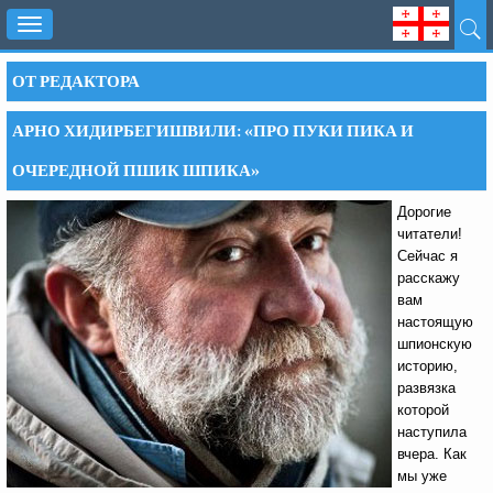
Toggle
navigation
ОТ РЕДАКТОРА
АРНО ХИДИРБЕГИШВИЛИ: «ПРО ПУКИ ПИКА И
ОЧЕРЕДНОЙ ПШИК ШПИКА»
Дорогие
читатели!
Сейчас я
расскажу
вам
настоящую
шпионскую
историю,
развязка
которой
наступила
вчера. Как
мы уже