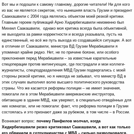
Вот мы и подошли к самому главному, дорогие читатели! Ни для кого
из вас ни является секретом, что нынешняя власть Грузии и президент
Сааккашвили с 2004 года являлись объектом моей резкой критики.
Главным героем публикаций Арно Хидирбегишвили неизменно был
Михеил Саакашвили, однако моя критика всегда была объективной,
не выходила за рамки корректности и всегда указывала, пусть на
единственный, но всё же путь выхода из создавшейся ситуации. А вот
в отличии от Саакашвили, министра ВД Грузии Мерабишвили я
упоминал крайне редко. Нет, не по причине боязни, или особого
преклонения перед Мерабишвили – за известные карательные
спецоперации против митингующих, где пострадали и мои коллеги-
журналисты, спецподразделения МВД Грузии подвергались с моей
стороны резкой критике, но я никогда не забывал, что министр ВД в
этих случаях выполнял волю высшего политического руководства
страны. Что же касается реформы полиции – не имеет значения,
помогали ли в этом Мерабишвили американские инструктора,
обитающие в здании МВД, как уверяют, в специально отведённых для
них комнатах, или не помогали: факт, что реформа полиции в Грузии
состоялась и это признают даже за рубежом, в том числе – в России.
Возникает вопрос:
почему Панфилов молчал, когда
Хидирбегишвили резко критиковал Саакашвили, а вот как только
его обвинили в сотрудничестве с МВД – сильно разволновался,