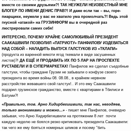
вместе со своими друзьями?!
ТАК НЕУЖЕЛИ НЕИЗВЕСТНЫЙ МНЕ
БЛОГЕР ПО ИМЕНИ ДЕНИС ПРАВ?!
И даже если так – вы, горе-
пиарщики, неужели у вас не хватило ума промолчать?! Ведь этой
гнусной «атакой» на ГРУЗИНФОРМ вы в очередной раз
люстрировали самих себя!
ИНТЕРЕСНО, ПОЧЕМУ КРАЙНЕ САМОЛЮБИВЫЙ ПРЕЗИДЕНТ
СААКАШВИЛИ ПОЗВОЛИЛ «ПАТРИОТУ» ПАНФИЛОВУ ИЗДЕВАТЬСЯ
НАД СОБОЙ – НАЛАДИТЬ ВЫПУСК ГАЛСТУКОВ ИЗ «ТКЛАПИ»
(продукта из варенной мякоти ягод ткемали в виде засушенных
листов)?!
ДА ЕЩЁ И ПРОДАВАТЬ ИХ ПО 5 ЛАР НА ПРОСПЕКТЕ
РУСТАВЕЛИ И В СУПЕРМАРКЕТАХ!
Панфилов же сделал съедобные
галстуки, чтобы граждане Грузии не забывали о конфузе своего
президента во время войны 08. 08.08., в крайнем нервном
расстройстве жевавшего свой галстук!.. И это ему Саакашвили
подарил грузинское гражданство, вместе с квартирами в Тбилиси и
Батуми?!
«Правильно, тов. Арно Хидирбегишвили, так нас, негодяев,
только анонимками и можно...»
- пишет мне Панфилов, очевидно
забывая, что Арно Хидирбегишвили на протяжении 8 лет почти
каждую неделю не боялся резко критиковать президента Саакашвили:
так чего же ему бояться номерных шпиков и посему "бить