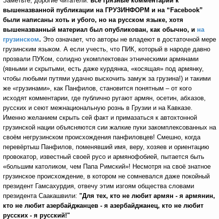
Заметьте, дорогие читатели:
все грязные комментарии к
вышеназванной публикации на ГРУЗИНФОРМ и на “
Facebook”
были написаны хоть и убого, но на русском языке, хотя
вышеназванный материал был опубликован, как обычно, и
на
грузинском
.
Это означает, что авторы не владеют в достаточной мере
грузинским языком. А если учесть, что ПИК, который в народе давно
прозвали ПУКом, солидно укомплектован этническими армянами
(явными и скрытыми, есть даже курдянка, «косящая» под армянку,
чтобы любыми путями удачно выскочить замуж за грузина!) и такими
же «грузинами», как Панфилов, становится понятным – от кого
исходят комментарии, где публично ругают армян, осетин, абхазов,
русских и сеют межнациональную рознь в Грузии и на Кавказе.
Именно желанием скрыть сей факт и примазаться к автохтонной
грузинской нации объясняются сии жалкие пуки закомплексованных на
своём негрузинском происхождения панфиловцев! Смешно, когда
перевёртыш Панфилов, поменявший имя, веру, хозяев и ориентацию
провокатор, известный своей русо и армянофобией, пытается быть
«большим католиком, чем Папа Римский»! Несмотря на своё знатное
грузинское происхождение, в котором не сомневался даже покойный
президент Гамсахурдия, отвечу этим изгоям общества словами
президента Саакашвили:
"Для тех, кто не любит армян - я армянин,
кто не любит азербайджанцев - я азербайджанец, кто не любит
русских - я русский!"