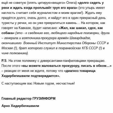
ещё не советую (опять цитирую«вещего» Олега)
«долго сидеть у
реки и ждать когда проплывёт труп его врага»
(это упырь имеет
наглость считает себя журналистом и моим врагом!).
Ждать ему
придётся долго, очень долго, и найдут его в один прекрасный день
туристы у речки, но он уже превратиться камень… На котором, как
говорят на Кавказе, будет написано:
«Жил, как шакал, сдох, как
собака
»
(это - к сведению его, любящего народные поговорки, друга
– генерала и взяточника-прокурора времён Шеварднадзе,
окончившего Военный Институт Министерства Обороны СССР в
Москве (!), брат которого служил в погранвойсках КГБ СССР (!) в
чине полковника).
P.S
. На этом полемику с диверсантами-панфиловцами прекращаю.
После этого
«вы можете жаловаться прокурору, писать в обком…»
– реакции от меня не ждите, потому что
«диагноз товарища
Хидирбегишвили подтверждается».
С наступающим вас Новым годом, несчастные!
Главный редактор ГРУЗИНФОРМ
Арно Хидирбегишвили