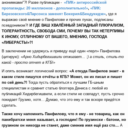
анонимками"?! Разве публикации -
«ПИК» антироссийской
пропаганды: 20 миллионов - дополнительно!»
,
«ПИК:
Березовского&Парсонса заменят Бокерия&Бендукидзе»
,
где я
выражаю своё мнение о Панфилове и прочих пуках, подписаны
псевдонимом?!
И
ГДЕ ВАШ ХВАЛЁННЫЙ ЗАПАДНЫЙ ПЛЮРАЛИЗМ,
ТОЛЕРАНТНОСТЬ, СВОБОДА СМИ, ПОЧЕМУ ВЫ ТАК НЕТЕРПИМЫ
К ИНОМУ, ОТЛИЧНОМУ ОТ ВАШЕГО, МНЕНИЮ, ГОСПОДА
«ЛИБЕРАСТЫ»?!
В заключении не удержусь и приведу ещё один «перл» Панфилова
(цитирую):
«Арно Хидирбегишвили отжигает... :) а стиль, стиль-то
какой - просто отчет в КГБ!»
И опять возникает логический вопрос:
«А откуда Панфилов знает - в
каком стиле пишутся отчёты в КГБ? Может, он их писал и пишет
по сей день?!
Тогда пусть обратиться к лучшим ГБ-шным
специалистам и сравнит статью блоггера Дениса с любой из
публикаций Хидирбегишвили, а если стили не совпадут, пусть срочно
покидает Грузию, хотя… Думаю, что это ему и так вскоре придётся
сделать.
Также хочу напомнить Панфилову, что я ему - не товарищ, как он
панибратски меня называет, а господин! По грузински - батони, но
грузином он никогда не станет, даже сменив имя ещё раз сто…
А