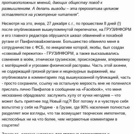
противоположных мнений, дающих обществу повод к
размышлениям. А делать выводы – эта прерогатива целиком
оставляется на усмотрение читателя".
Несмотря на это, вчера, 27 декабря с.г., по прошествии 8 дней (!)
после опубликования вышеупомянутой перепечатки, на ГРУЗИНФОРМ
и его главного редактора обрушился шквал обвинений и похабной
ругани от Панфилова&компании. Большинство обвиняло меня в
сотрудничестве с ФСБ, по инициативе которой, якобы, был создан
«совковый пережиток» - ГРУЗИНФОРМ, а также высказывались
сомнения в моём, этнически грузинском, происхождении, вперемежку
с матёрщиной и угрозами физической расправы. Часть этой ахинеи,
не содержащей грязной ругани и нецензурных выражений, мы
опубликовали в комментариях под вышеуказанной публикацией, часть
- просто сохранили, ссылку на остальную мерзость мне не поленился
прислать лично Панфилов в сообщении на «Facebook», что меня
несказанно обрадовало: заслужить хулу от кучки негодяев – что
может быть приятнее под Новый год?! Вот потому я и чувствую себя
вольготно у себя на Родине - в Грузии, где 90% населения полностью
разделяет мои взгляды, что так возмущает творческих импотентов,
неспособных ни на что более, чем неграмотные комментарии в
соцсетях!