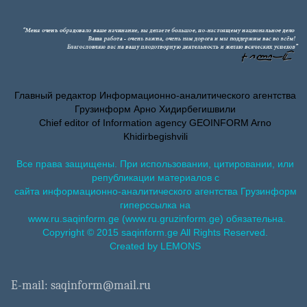
Главный редактор Информационно-аналитического агентства
Грузинформ Арно Хидирбегишвили
Chief editor of Information agency GEOINFORM Arno
Khidirbegishvili
Все права защищены. При использовании, цитировании, или
републикации материалов с
сайта информационно-аналитического агентства Грузинформ
гиперссылка на
www.ru.saqinform.ge (www.ru.gruzinform.ge) обязательна.
Copyright © 2015 saqinform.ge All Rights Reserved.
Created by LEMONS
E-mail: saqinform@mail.ru