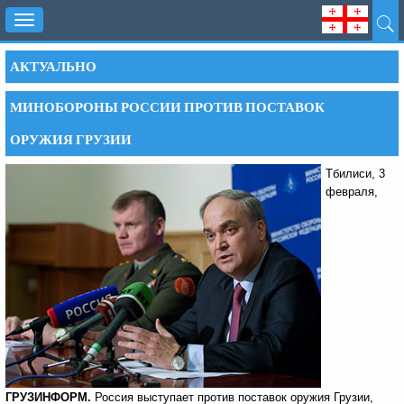
Toggle
navigation
АКТУАЛЬНО
МИНОБОРОНЫ РОССИИ ПРОТИВ ПОСТАВОК
ОРУЖИЯ ГРУЗИИ
Тбилиси, 3
февраля,
ГРУЗИНФОРМ.
Россия выступает против поставок оружия Грузии,