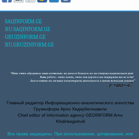
SAQINFORM.GE
RU.SAQINFORM.GE
GRUZINFORM.GE
RU.GRUZINFORM.GE
Главный редактор Информационно-аналитического агентства
Грузинформ Арно Хидирбегишвили
Chief editor of Information agency GEOINFORM Arno
Khidirbegishvili
Все права защищены. При использовании, цитировании, или