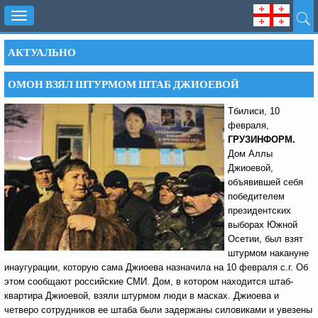
Toggle
navigation
АКТУАЛЬНО
ОМОН ВЗЯЛ ШТУРМОМ ШТАБ ДЖИОЕВОЙ
Тбилиси, 10
февраля,
ГРУЗИНФОРМ.
Дом Аллы
Джиоевой,
объявившей себя
победителем
президентских
выборах Южной
Осетии, был взят
штурмом накануне
инаугурации, которую сама Джиоева назначила на 10 февраля с.г. Об
этом сообщают российские СМИ. Дом, в котором находится штаб-
квартира Джиоевой, взяли штурмом люди в масках. Джиоева и
четверо сотрудников ее штаба были задержаны силовиками и увезены