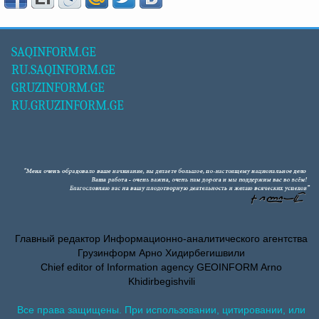
SAQINFORM.GE
RU.SAQINFORM.GE
GRUZINFORM.GE
RU.GRUZINFORM.GE
Главный редактор Информационно-аналитического агентства
Грузинформ Арно Хидирбегишвили
Chief editor of Information agency GEOINFORM Arno
Khidirbegishvili
Все права защищены. При использовании, цитировании, или