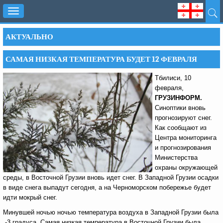
Toggle
navigation
АКТУАЛЬНО
САМАЯ НИЗКАЯ ТЕМПЕРАТУРА БУДЕТ 12 ФЕВРАЛЯ
Тбилиси, 10
февраля,
ГРУЗИНФОРМ.
Синоптики вновь
прогнозируют снег.
Как сообщают из
Центра мониторинга
и прогнозирования
Министерства
охраны окружающей
среды, в Восточной Грузии вновь идет снег. В Западной Грузии осадки
в виде снега выпадут сегодня, а на Черноморском побережье будет
идти мокрый снег.
Минувшей ночью ночью температура воздуха в Западной Грузии была
-3 градуса. Самая низкая температура в Восточной Грузии была