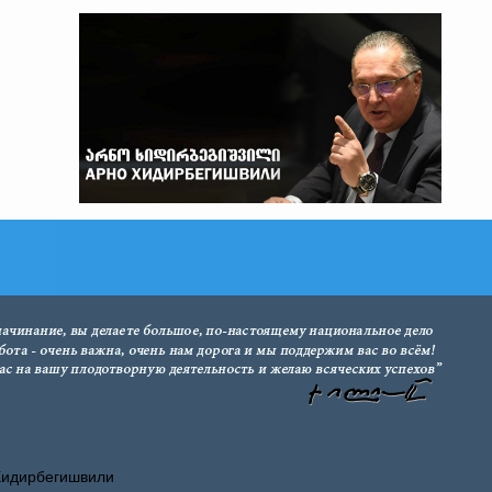
Хидирбегишвили