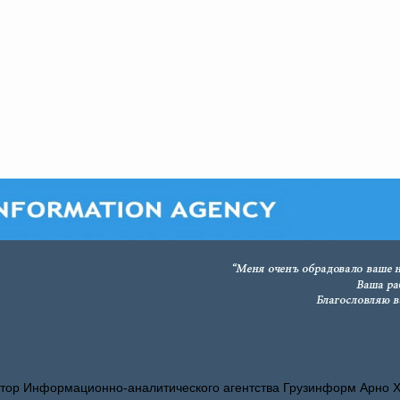
тор Информационно-аналитического агентства Грузинформ Арно 