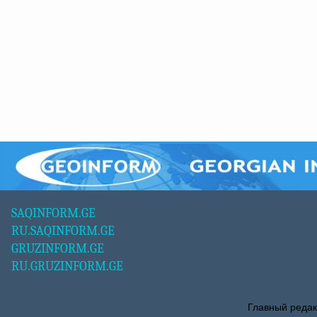
SAQINFORM.GE
RU.SAQINFORM.GE
GRUZINFORM.GE
RU.GRUZINFORM.GE
Главный редак