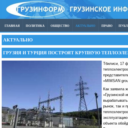
ГЛАВНАЯ
ПОЛИТИКА
ОБЩЕСТВО
АКТУАЛЬНО
ПРАВО
ПУБ
АКТУАЛЬНО
ГРУЗИЯ И ТУРЦИЯ ПОСТРОЯТ КРУПНУЮ ТЕПЛОЭЛ
Тбилиси, 17 
теплоэлектро
представители
«MIMSAN grou
Как заявила 
«Грузинской и
вырабатывать 
рынок, так и 
теплоэлектрос
эксплуатацию 
объекта обойд