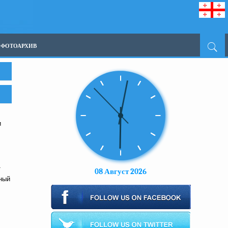
ФОТОАРХИВ
и
т
08 Август 2026
ный