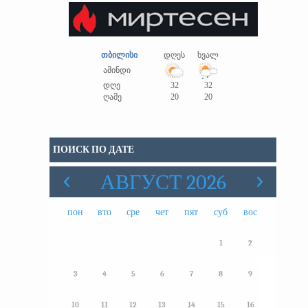
თბილისი
დღეს
ხვალ
ამინდი
დღე
32
32
ღამე
20
20
ПОИСК ПО ДАТЕ
АВГУСТ 2026
пон
вто
сре
чет
пят
суб
вос
1
2
3
4
5
6
7
8
9
10
11
12
13
14
15
16