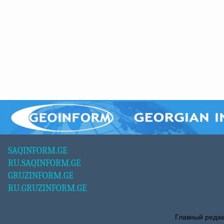
SAQINFORM.GE
RU.SAQINFORM.GE
GRUZINFORM.GE
RU.GRUZINFORM.GE
Главный редак