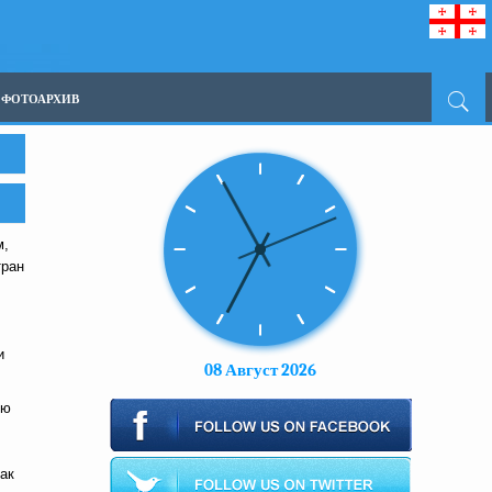
ФОТОАРХИВ
м,
тран
и
08 Август 2026
ию
как