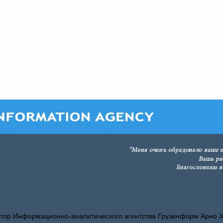
тор Информационно-аналитического агентства Грузинформ Арно 