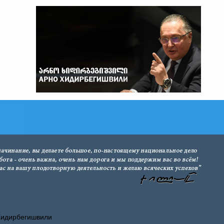
Хидирбегишвили