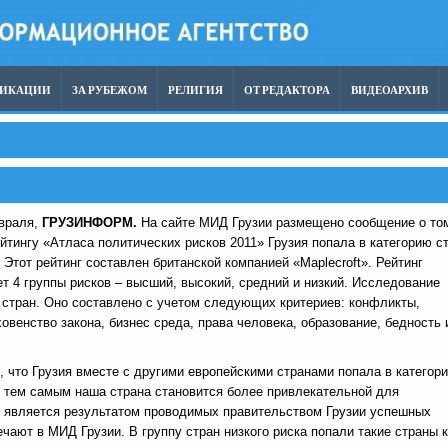
ЛИКАЦИИ
ЗА РУБЕЖОМ
РЕЛИГИЯ
ОТ РЕДАКТОРА
ВИДЕОАРХИВ
евраля,
ГРУЗИНФОРМ.
На сайте МИД Грузии размещено сообщение о то
ейтингу «Атласа политических рисков 2011» Грузия попала в категорию с
 Этот рейтинг составлен британской компанией «Maplecroft». Рейтинг
т 4 группы рисков – высший, высокий, средний и низкий. Исследование
 стран. Оно составлено с учетом следующих критериев: конфликты,
овенство закона, бизнес среда, права человека, образование, бедность 
, что Грузия вместе с другими европейскими странами попала в категор
, тем самым наша страна становится более привлекательной для
о является результатом проводимых правительством Грузии успешных
ечают в МИД Грузии. В группу стран низкого риска попали такие страны 