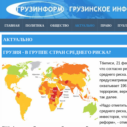
ГЛАВНАЯ
ПОЛИТИКА
ОБЩЕСТВО
АКТУАЛЬНО
ПРАВО
ПУБ
АКТУАЛЬНО
ГРУЗИЯ - В ГРУППЕ СТРАН СРЕДНЕГО РИСКА?
Тбилиси, 21 ф
что согласно р
среднего риска.
предусматривае
охватывает 196
терроризм, верх
так далее.
«Надо отметить
среднего риска
инвесторов, чт
реформ», - отм