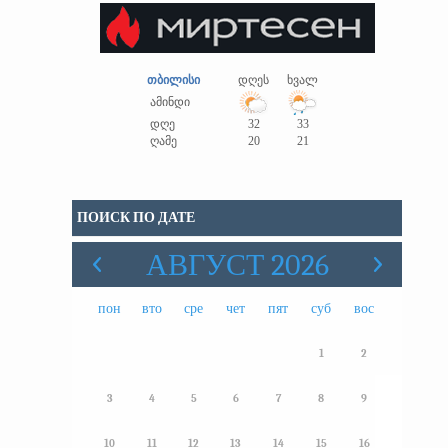
თბილისი
დღეს
ხვალ
ამინდი
დღე
32
33
ღამე
20
21
ПОИСК ПО ДАТЕ
АВГУСТ 2026
пон
вто
сре
чет
пят
суб
вос
1
2
3
4
5
6
7
8
9
10
11
12
13
14
15
16