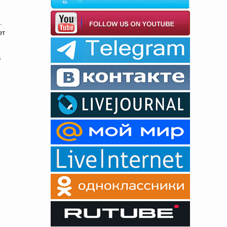
.
ет
а