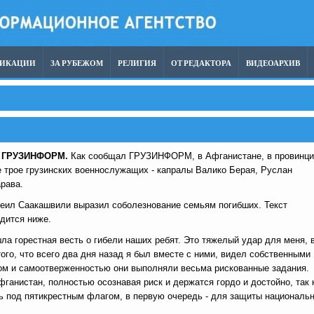
ЛИКАЦИИ
ЗА РУБЕЖОМ
РЕЛИГИЯ
ОТ РЕДАКТОРА
ВИДЕОАРХИВ
,
ГРУЗИНФОРМ.
Как сообщал ГРУЗИНФОРМ, в Афганистане, в провинци
 трое грузинских военнослужащих - капралы Валико Берая, Руслан
рава.
еил Саакашвили выразил соболезнование семьям погибших. Текст
дится ниже.
ла горестная весть о гибели наших ребят. Это тяжелый удар для меня, 
того, что всего два дня назад я был вместе с ними, видел собственными
хом и самоотверженностью они выполняли весьма рискованные задания.
фганистан, полностью осознавая риск и держатся гордо и достойно, так 
ь под пятикрестным флагом, в первую очередь - для защиты националь