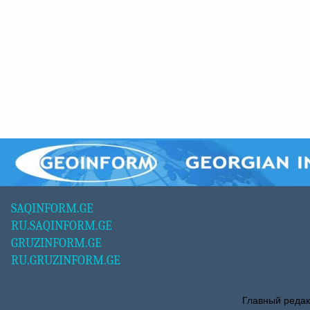
SAQINFORM.GE
RU.SAQINFORM.GE
GRUZINFORM.GE
RU.GRUZINFORM.GE
Главный редак