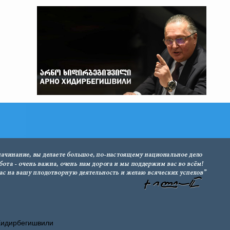
Хидирбегишвили