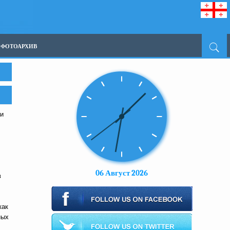
ФОТОАРХИВ
и
06 Август 2026
в
как
ных