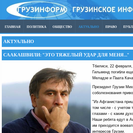
ГЛАВНАЯ
ПОЛИТИКА
ОБЩЕСТВО
АКТУАЛЬНО
ПРАВО
ПУБ
АКТУАЛЬНО
СААКАШВИЛИ: "ЭТО ТЯЖЕЛЫЙ УДАР ДЛЯ МЕНЯ…"
Тбилиси, 22 февраля
Гильменд погибли еще
Меладзе и Паата Кача
Президент Грузии Мих
соболезнования приво
"Из Афганистана приш
том числе - с учетом 
глазами - с каким ду
Наши ребята едут в А
им приходится воеват
интересов Грузии.