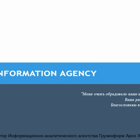
тор Информационно-аналитического агентства Грузинформ Арно 