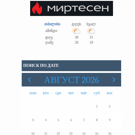
თბილისი
დღეს
ხვალ
ამინდი
დღე
30
31
ღამე
20
19
ПОИСК ПО ДАТЕ
АВГУСТ 2026
пон
вто
сре
чет
пят
суб
вос
1
2
3
4
5
6
7
8
9
10
11
12
13
14
15
16