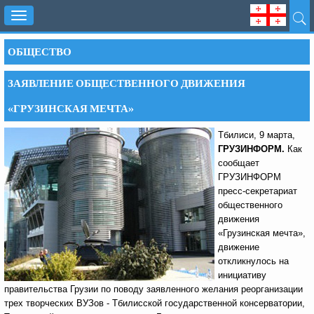
Toggle
navigation
ОБЩЕСТВО
ЗАЯВЛЕНИЕ ОБЩЕСТВЕННОГО ДВИЖЕНИЯ
«ГРУЗИНСКАЯ МЕЧТА»
Тбилиси, 9 марта,
ГРУЗИНФОРМ.
Как
сообщает
ГРУЗИНФОРМ
пресс-секретариат
общественного
движения
«Грузинская мечта»,
движение
откликнулось на
инициативу
правительства Грузии по поводу заявленного желания реорганизации
трех творческих ВУЗов - Тбилисской государственной консерватории,