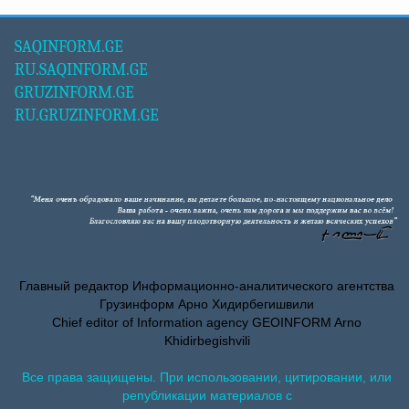
SAQINFORM.GE
RU.SAQINFORM.GE
GRUZINFORM.GE
RU.GRUZINFORM.GE
Главный редактор Информационно-аналитического агентства
Грузинформ Арно Хидирбегишвили
Chief editor of Information agency GEOINFORM Arno
Khidirbegishvili
Все права защищены. При использовании, цитировании, или
републикации материалов с